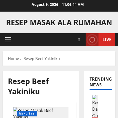
Skip
August 9, 2026
11:06:44 AM
to
content
RESEP MASAK ALA RUMAHAN
LIVE
Primary
Menu
Home
Resep Beef Yakiniku
Resep Beef
TRENDING
NEWS
Yakiniku
Camilan
R
e
Menu Sapi
s