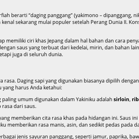
harfiah berarti “daging panggang” (yakimono – dipanggang,
ta kenal sekarang mulai populer setelah Perang Dunia II. K
p memiliki ciri khas Jepang dalam hal bahan dan cara peny
 dengan saus yang terbuat dari kedelai, mirin, dan bahan 
etapi juga di seluruh dunia.
rasa. Daging sapi yang digunakan biasanya dipilih dengan 
 yang harus Anda ketahui:
ng paling umum digunakan dalam Yakiniku adalah
sirloin
,
ri
rasa dari saus.
yang memberikan cita rasa khas pada hidangan ini. Saus ini b
iku memberikan rasa manis, asin, dan sedikit pedas pada d
 berbagai jenis sayuran panggang, seperti jamur, paprika,