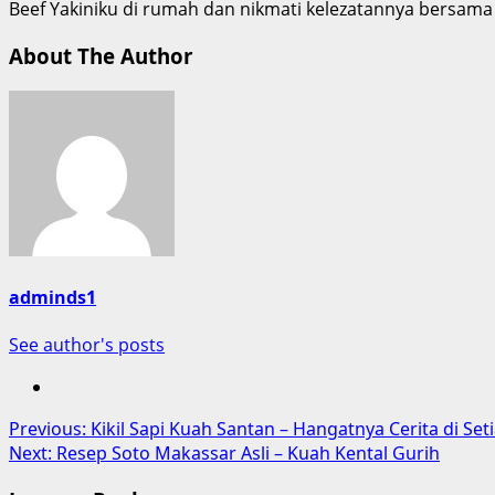
Beef Yakiniku di rumah dan nikmati kelezatannya bersama
About The Author
adminds1
See author's posts
Post
Previous:
Kikil Sapi Kuah Santan – Hangatnya Cerita di Se
Next:
Resep Soto Makassar Asli – Kuah Kental Gurih
navigation