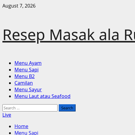
Skip
August 7, 2026
to
content
Resep Masak ala 
Primary
Menu Ayam
Menu
Menu Sapi
Menu B2
Camilan
Menu Sayur
Menu Laut atau Seafood
Search
for:
Live
Home
Menu Sapi