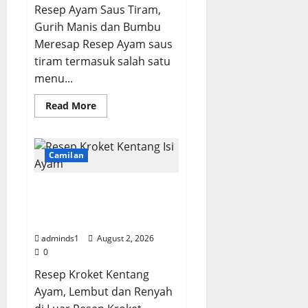
Resep Ayam Saus Tiram,
Gurih Manis dan Bumbu
Meresap Resep Ayam saus
tiram termasuk salah satu
menu...
Read
Read More
more
about
Resep
Ayam
Saus
Camilan
Tiram,
Gurih
Manis
Resep Kroket Kentang
dan
Bumbu
Ayam, Renyah dan
Meresap
Lembut di Dalam
adminds1
August 2, 2026
0
Resep Kroket Kentang
Ayam, Lembut dan Renyah