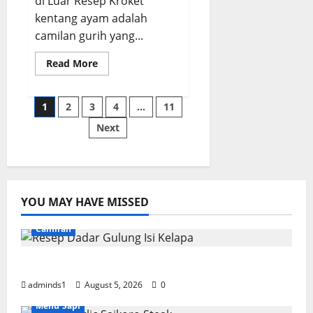
di Luar Resep Kroket
kentang ayam adalah
camilan gurih yang...
Read
Read More
more
about
Resep
Kroket
Posts
1
2
3
4
…
11
Kentang
Ayam,
Next
Renyah
pagination
dan
Lembut
di
Dalam
YOU MAY HAVE MISSED
Camilan
Resep Dadar Gulung Isi Kelapa Lembut
adminds1
August 5, 2026
0
Menu Sapi