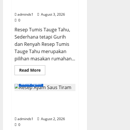
Resep Tumis Tauge Tahu,
Harum
dan
Gurih dan Tetap Renyah
Bumbu
Meresap
adminds1
August 3, 2026
0
Resep Tumis Tauge Tahu,
Sederhana tetapi Gurih
dan Renyah Resep Tumis
Tauge Tahu merupakan
pilihan masakan rumahan...
Read
Read More
more
about
Resep
Menu Ayam
Tumis
Tauge
Tahu,
Resep Ayam Saus Tiram,
Gurih
dan
Gurih Manis dan Bumbu
Tetap
Renyah
Meresap
adminds1
August 2, 2026
0