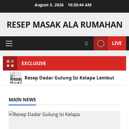
Skip
August 5, 2026
10:20:45 AM
to
content
RESEP MASAK ALA RUMAHAN
LIVE
Primary
Menu
EXCLUSIVE
Resep Dadar Gulung Isi Kelapa Lembut
MAIN NEWS