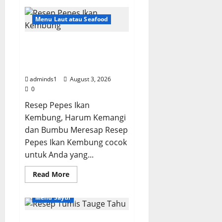
Resep
Cireng
Bumbu
Menu Laut atau Seafood
Rujak,
Renyah
dan
Resep Pepes Ikan
Kenyal
di
Kembung, Harum dan
Dalam
Bumbu Meresap
adminds1
August 3, 2026
0
Resep Pepes Ikan
Kembung, Harum Kemangi
dan Bumbu Meresap Resep
Pepes Ikan Kembung cocok
untuk Anda yang...
Read
Read More
more
about
Resep
Menu Sayur
Pepes
Ikan
Kembung,