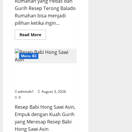
Rumahan yang Pedas dan
August
b
5,
Gurih Resep Terong Balado
u
2026
Rumahan bisa menjadi
M
pilihan ketika ingin...
0
e
r
Read
Read More
e
more
about
s
Resep
a
Terong
Balado
Menu B2
p
Rumahan
Pedas
dan
Resep Babi Hong Sawi
August
Gurih
Asin, Empuk dan Bumbu
3,
2026
Meresap
adminds1
August 3, 2026
0
0
Resep Babi Hong Sawi Asin,
Empuk dengan Kuah Gurih
yang Meresap Resep Babi
Hong Sawi Asin