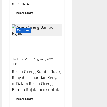
merupakan...
Read
Read More
more
about
Resep
Babi
Hong
Camilan
Sawi
Asin,
Empuk
Resep Cireng Bumbu
dan
Bumbu
Rujak, Renyah dan
Meresap
Kenyal di Dalam
adminds1
August 3, 2026
0
Resep Cireng Bumbu Rujak,
Renyah di Luar dan Kenyal
di Dalam Resep Cireng
Bumbu Rujak cocok untuk...
Read
Read More
more
about