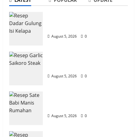
LATEST
POPULAR
UPDATE
adminds1
August 5, 2026
0
Resep Dadar Gulung Isi Kelapa
Lembut
August 5, 2026
0
Menu B2
Resep Garlic Saikoro Steak
Resep Sate Babi Manis Rumahan
Empuk dan Juicy
Empuk
August 5, 2026
0
adminds1
August 5, 2026
0
Resep Sate Babi Manis Rumahan
Empuk
August 5, 2026
0