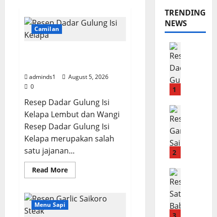
TRENDING
NEWS
Camilan
Camilan
Resep Dadar Gulung Isi
R
Kelapa Lembut
e
adminds1
August 5, 2026
s
0
e
1
p
Resep Dadar Gulung Isi
D
Menu Sap
Kelapa Lembut dan Wangi
R
a
Resep Dadar Gulung Isi
e
d
Kelapa merupakan salah
s
a
satu jajanan...
e
r
2
p
G
Read
Read More
G
Menu B2
u
more
R
about
a
l
Resep
e
r
u
Dadar
Gulung
s
l
Menu Sapi
n
Isi
e
i
3
g
Kelapa