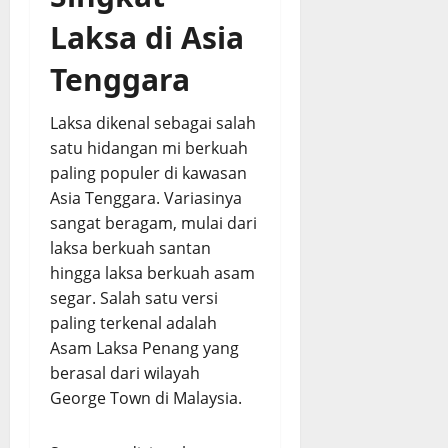
E
s
Laksa di Asia
0
0
m
d
p
a
Tenggara
u
n
k
G
Laksa dikenal sebagai salah
d
u
satu hidangan mi berkuah
a
r
n
paling populer di kawasan
i
B
h
Asia Tenggara. Variasinya
u
sangat beragam, mulai dari
m
August
laksa berkuah santan
b
5,
hingga laksa berkuah asam
u
2026
segar. Salah satu versi
M
0
paling terkenal adalah
e
r
Asam Laksa Penang
yang
e
berasal dari wilayah
s
George Town
di
Malaysia
.
a
p