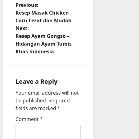
P
Previous:
Resep Masak Chicken
o
Corn Lezat dan Mudah
Next:
s
Resep Ayam Gongso –
t
Hidangan Ayam Tumis
Khas Indonesia
n
a
Leave a Reply
v
Your email address will not
i
be published.
Required
fields are marked
*
g
Comment
*
a
t