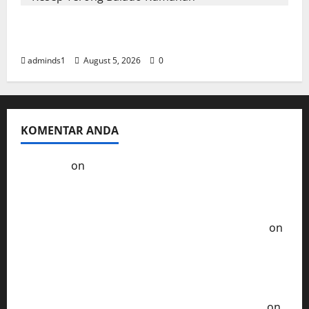
Resep Terong Balado Rumahan Pedas dan
Gurih
adminds1
August 5, 2026
0
KOMENTAR ANDA
Kol3ktor
on
Resep Masak Ayam Gohyong
Idaman Anak-Anak
Ayam Goreng Serundeng Kelezatan Tradisional
Era Tempo Dulu - Resep Masak ala Rumahan
on
Ayam Sambal Samyang Pedas nya Bikin
Ketagihan Lidah
Soto Ayam Khas Betawi Cita Rasa Autentik yang
Tak Terlupakan - Resep Masak ala Rumahan
on