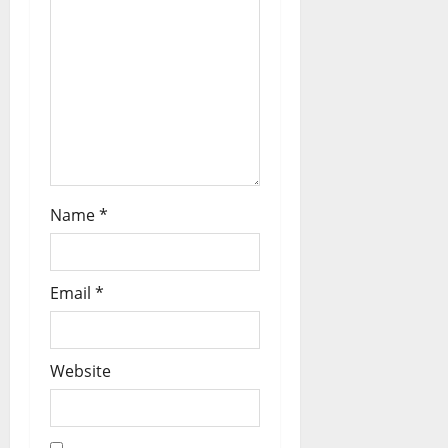
i
o
n
Name
*
Email
*
Website