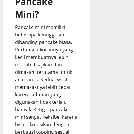
Pancake
2026
E
s
0
Mini?
0
m
d
p
a
u
n
Pancake mini memiliki
k
G
beberapa keunggulan
d
u
dibanding pancake biasa.
a
r
Pertama, ukurannya yang
n
i
kecil membuatnya lebih
B
h
mudah disajikan dan
u
m
dimakan, terutama untuk
August
b
5,
anak-anak. Kedua, waktu
u
2026
memasaknya lebih cepat
M
karena adonan yang
0
e
digunakan tidak terlalu
r
banyak. Ketiga, pancake
e
mini sangat fleksibel karena
s
a
bisa dikreasikan dengan
p
berbagai topping sesuai