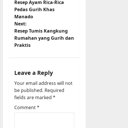
Resep Ayam Rica-Rica
o
Pedas Gurih Khas
Manado
s
Next:
t
Resep Tumis Kangkung
Rumahan yang Gurih dan
n
Praktis
a
v
Leave a Reply
i
Your email address will not
be published.
Required
g
fields are marked
*
a
Comment
*
t