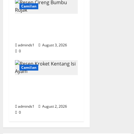
Camilan
Resep Cireng Bumbu
Rujak, Renyah dan
Kenyal di Dalam
adminds1
August 3, 2026
0
Camilan
Resep Kroket Kentang
Ayam, Renyah dan
Lembut di Dalam
adminds1
August 2, 2026
0