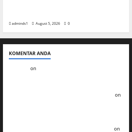
Resep Terong Balado Rumahan Pedas dan
Gurih
adminds1
August 5, 2026
0
KOMENTAR ANDA
Kol3ktor
on
Resep Masak Ayam Gohyong
Idaman Anak-Anak
Ayam Goreng Serundeng Kelezatan Tradisional
Era Tempo Dulu - Resep Masak ala Rumahan
on
Ayam Sambal Samyang Pedas nya Bikin
Ketagihan Lidah
Soto Ayam Khas Betawi Cita Rasa Autentik yang
Tak Terlupakan - Resep Masak ala Rumahan
on