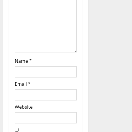
i
o
n
Name
*
Email
*
Website