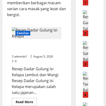
e
memberikan berbagai macam
1
p
varian cara masak yang lezat dan
D
Menu Sap
bergizi.
R
a
e
d
s
a
e
r
Camilan
2
p
G
G
Menu B2
u
Resep Dadar Gulung Isi
R
a
l
Kelapa Lembut
e
r
u
adminds1
August 5, 2026
s
l
n
0
e
i
3
g
Resep Dadar Gulung Isi
p
c
I
S
Menu Say
S
Kelapa Lembut dan Wangi
s
R
a
a
i
Resep Dadar Gulung Isi
e
t
i
K
Kelapa merupakan salah
s
e
k
e
satu jajanan...
e
B
4
o
l
p
a
r
a
Read
Read More
T
Menu B2
more
b
o