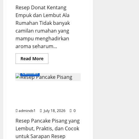
Resep Donat Kentang
Empuk dan Lembut Ala
Rumahan Tidak banyak
camilan rumahan yang
mampu menghadirkan
aroma seharum...
Read
Read More
more
about
Resep
Camilan
Donat
Kentang
Empuk
Resep Pancake Pisang
dan
Lembut
Lembut dan Praktis
Ala
Rumahan
untuk Sarapan
adminds1
July 18, 2026
0
Resep Pancake Pisang yang
Lembut, Praktis, dan Cocok
untuk Sarapan Resep