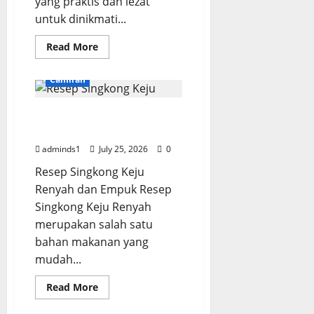
yang praktis dan lezat
untuk dinikmati...
Read
Read More
more
about
Resep
Camilan
Martabak
Telur
Mini
Resep Singkong Keju
Renyah
dan
Renyah dan Empuk
Gurih
adminds1
July 25, 2026
0
Resep Singkong Keju
Renyah dan Empuk Resep
Singkong Keju Renyah
merupakan salah satu
bahan makanan yang
mudah...
Read
Read More
more
about