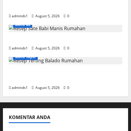
Resep Garlic Saikoro Steak Empuk dan
Juicy
adminds1
August 5, 2026
0
Menu B2
Resep Sate Babi Manis Rumahan Empuk
adminds1
August 5, 2026
0
Menu Sayur
Resep Terong Balado Rumahan Pedas dan
Gurih
adminds1
August 5, 2026
0
KOMENTAR ANDA