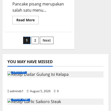
Pancake pisang merupakan
salah satu menu...
Read
Read More
more
about
Resep
Pancake
Pisang
Posts
1
2
Next
Lembut
dan
Praktis
pagination
untuk
Sarapan
YOU MAY HAVE MISSED
Camilan
Resep Dadar Gulung Isi Kelapa Lembut
adminds1
August 5, 2026
0
Menu Sapi