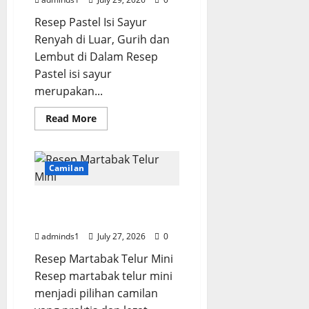
p
Resep Pastel Isi Sayur
Renyah di Luar, Gurih dan
August
Lembut di Dalam Resep
3,
Pastel isi sayur
2026
merupakan...
0
Read
Read More
more
about
Resep
Pastel
Isi
Camilan
Sayur
Renyah,
Gurih,
Resep Martabak Telur
dan
Mudah
Mini Renyah dan Gurih
Dibuat
adminds1
July 27, 2026
0
Resep Martabak Telur Mini
Resep martabak telur mini
menjadi pilihan camilan