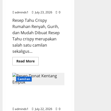
Rumahan Renyah dan
Gurih Anti Gagal
adminds1
July 23, 2026
0
Resep Tahu Crispy
Rumahan Renyah, Gurih,
dan Mudah Dibuat Resep
Tahu crispy merupakan
salah satu camilan
sekaligus...
Read
Read More
more
about
Resep
Tahu
Crispy
Camilan
Rumahan
Renyah
dan
Resep Donat Kentang
Gurih
Anti
Empuk dan Lembut Ala
Gagal
Rumahan
adminds1
July 22, 2026
0