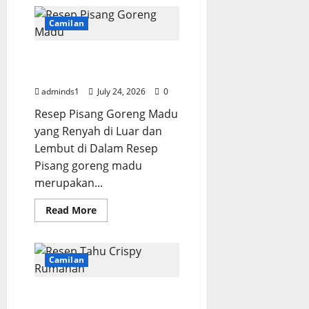
Resep
Singkong
Keju
Camilan
Renyah
dan
Empuk
Resep Pisang Goreng
Madu Renyah dan Gurih
adminds1
July 24, 2026
0
Resep Pisang Goreng Madu
yang Renyah di Luar dan
Lembut di Dalam Resep
Pisang goreng madu
merupakan...
Read
Read More
more
about
Resep
Pisang
Goreng
Camilan
Madu
Renyah
dan
Resep Tahu Crispy
Gurih