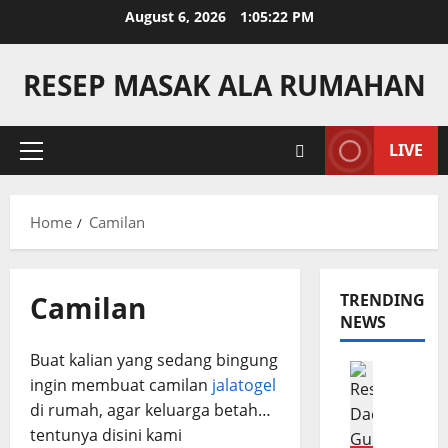
Skip
August 6, 2026
1:05:22 PM
to
content
RESEP MASAK ALA RUMAHAN
LIVE
Primary
Menu
Home
Camilan
Camilan
TRENDING
NEWS
Buat kalian yang sedang bingung
Camilan
ingin membuat camilan
jalatogel
R
di rumah, agar keluarga betah…
e
tentunya disini kami
s