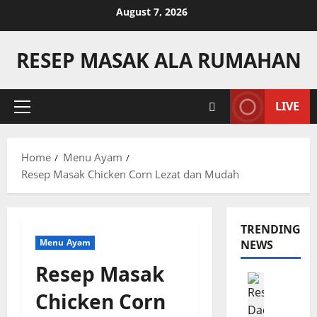
Skip
August 7, 2026
to
content
RESEP MASAK ALA RUMAHAN
LIVE
Primary
Menu
Home
Menu Ayam
Resep Masak Chicken Corn Lezat dan Mudah
TRENDING
Menu Ayam
NEWS
Resep Masak
Camilan
R
Chicken Corn
e