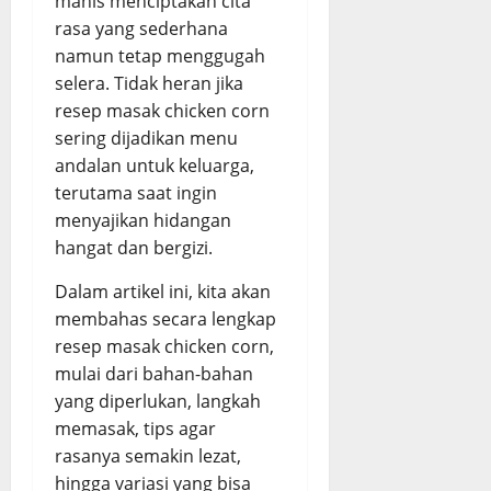
manis menciptakan cita
i
e
August
August
rasa yang sederhana
n
d
5,
5,
namun tetap menggugah
,
a
2026
2026
E
selera. Tidak heran jika
s
0
0
m
d
resep masak chicken corn
p
a
sering dijadikan menu
u
n
andalan untuk keluarga,
k
G
terutama saat ingin
d
u
menyajikan hidangan
a
r
hangat dan bergizi.
n
i
B
h
Dalam artikel ini, kita akan
u
membahas secara lengkap
m
August
resep masak chicken corn,
b
5,
u
mulai dari bahan-bahan
2026
M
yang diperlukan, langkah
0
e
memasak, tips agar
r
rasanya semakin lezat,
e
hingga variasi yang bisa