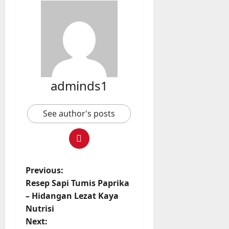
adminds1
See author's posts
P
Previous:
Resep Sapi Tumis Paprika
o
– Hidangan Lezat Kaya
Nutrisi
s
Next: