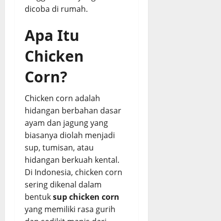
s
dicoba di rumah.
a
p
Apa Itu
August
Chicken
3,
2026
Corn?
0
Chicken corn adalah
hidangan berbahan dasar
ayam dan jagung yang
biasanya diolah menjadi
sup, tumisan, atau
hidangan berkuah kental.
Di Indonesia, chicken corn
sering dikenal dalam
bentuk
sup chicken corn
yang memiliki rasa gurih