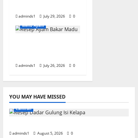
Meresap
adminds1
July 29, 2026
0
Menu Ayam
Resep Ayam Bakar
Madu Empuk dan
Lezat
adminds1
July 26, 2026
0
YOU MAY HAVE MISSED
Camilan
Resep Dadar Gulung Isi Kelapa Lembut
adminds1
August 5, 2026
0