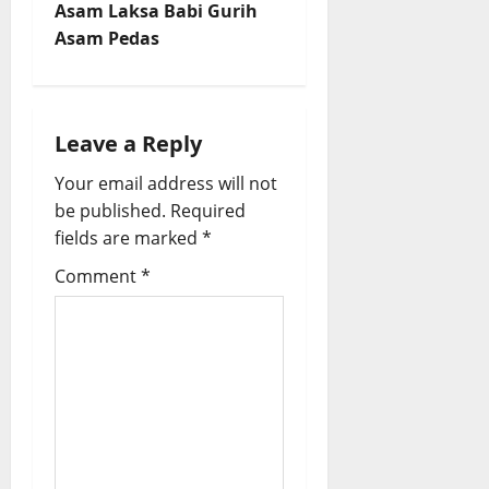
t
Asam Laksa Babi Gurih
Asam Pedas
n
a
Leave a Reply
v
Your email address will not
i
be published.
Required
fields are marked
*
g
Comment
*
a
t
i
o
n