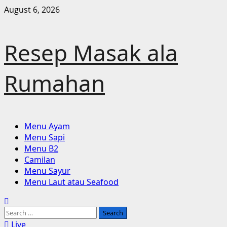
Skip
August 6, 2026
to
content
Resep Masak ala
Rumahan
Primary
Menu Ayam
Menu
Menu Sapi
Menu B2
Camilan
Menu Sayur
Menu Laut atau Seafood
Search
for:
Live