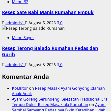
Menu B2
Resep Sate Babi Manis Rumahan Empuk
adminds1
August 5, 2026
0
Menu Sayur
Resep Terong Balado Rumahan Pedas dan
Gurih
adminds1
August 5, 2026
0
Komentar Anda
Kol3ktor
on
Resep Masak Ayam Gohyong Idaman
Anak-Anak
Ayam Goreng Serundeng Kelezatan Tradisional Era
Tempo Dulu - Resep Masak ala Rumahan
on
Ayam
Sambal Samyang Pedas nya Bikin Ketagihan Lidah