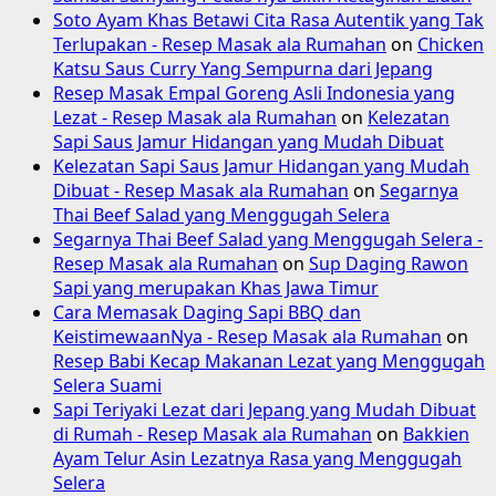
Soto Ayam Khas Betawi Cita Rasa Autentik yang Tak
Terlupakan - Resep Masak ala Rumahan
on
Chicken
Katsu Saus Curry Yang Sempurna dari Jepang
Resep Masak Empal Goreng Asli Indonesia yang
Lezat - Resep Masak ala Rumahan
on
Kelezatan
Sapi Saus Jamur Hidangan yang Mudah Dibuat
Kelezatan Sapi Saus Jamur Hidangan yang Mudah
Dibuat - Resep Masak ala Rumahan
on
Segarnya
Thai Beef Salad yang Menggugah Selera
Segarnya Thai Beef Salad yang Menggugah Selera -
Resep Masak ala Rumahan
on
Sup Daging Rawon
Sapi yang merupakan Khas Jawa Timur
Cara Memasak Daging Sapi BBQ dan
KeistimewaanNya - Resep Masak ala Rumahan
on
Resep Babi Kecap Makanan Lezat yang Menggugah
Selera Suami
Sapi Teriyaki Lezat dari Jepang yang Mudah Dibuat
di Rumah - Resep Masak ala Rumahan
on
Bakkien
Ayam Telur Asin Lezatnya Rasa yang Menggugah
Selera