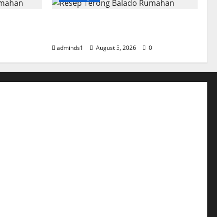
 Rumahan
Resep Terong Balado Rumahan
Pedas dan Gurih
adminds1
August 5, 2026
0
l Samyang Pedas nya Bikin Ketagihan Lidah
atsu Saus Curry Yang Sempurna dari Jepang
 Jamur Hidangan yang Mudah Dibuat
eef Salad yang Menggugah Selera