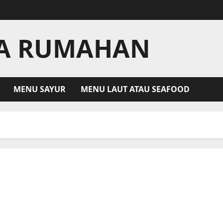
LA RUMAHAN
MENU SAYUR
MENU LAUT ATAU SEAFOOD
Resep Ayam Ketumbar Hidangan Lezat Rumahan