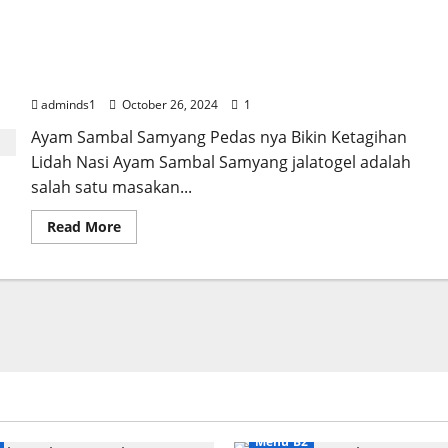
about
Sapo
Tahu
Ayam
Ayam Sambal Samyang Pedas nya Bikin
Hidangan
Lezat
Ketagihan Lidah
dan
Bergizi
adminds1
October 26, 2024
1
yang
Wajib
Ayam Sambal Samyang Pedas nya Bikin Ketagihan
Dicoba
Lidah Nasi Ayam Sambal Samyang jalatogel adalah
salah satu masakan...
Read
Read More
more
about
Ayam
Sambal
Samyang
Pedas
nya
Bikin
Ketagihan
Lidah
Menu B2