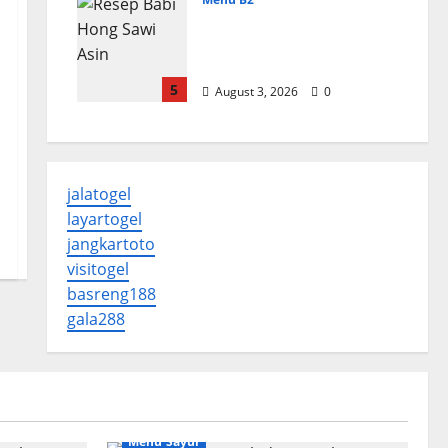
Resep Babi Hong Sawi
Asin, Empuk dan
Bumbu Meresap
5
August 3, 2026
0
jalatogel
layartogel
jangkartoto
visitogel
basreng188
gala288
Menu Sayur