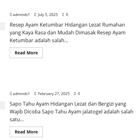
yang Kaya Rasa
adminds1
July 5, 2025
0
Resep Ayam Ketumbar Hidangan Lezat Rumahan
yang Kaya Rasa dan Mudah Dimasak Resep Ayam
Ketumbar adalah salah...
Read
Read More
more
about
Resep
Ayam
Ketumbar
Sapo Tahu Ayam Hidangan Lezat dan Bergizi yang
Hidangan
Lezat
Wajib Dicoba
Rumahan
yang
adminds1
February 27, 2025
0
Kaya
Rasa
Sapo Tahu Ayam Hidangan Lezat dan Bergizi yang
Wajib Dicoba Sapo Tahu Ayam jalatogel adalah salah
satu...
Read
Read More
more