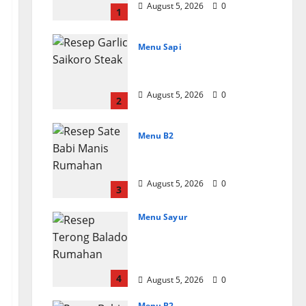
August 5, 2026
0
1
Menu Sapi
Resep Garlic Saikoro
Steak Empuk dan Juicy
August 5, 2026
0
2
Menu B2
Resep Sate Babi Manis
Rumahan Empuk
August 5, 2026
0
3
Menu Sayur
Resep Terong Balado
Rumahan Pedas dan
Gurih
4
August 5, 2026
0
Menu B2