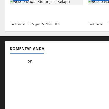
Resep Dadar Gulung Isi Kelapa
Resep Gar
Lembut
Empuk da
adminds1
August 5, 2026
0
adminds1
KOMENTAR ANDA
Kol3ktor
on
Resep Masak Ayam Gohyong Idaman 
Ayam Goreng Serundeng Kelezatan Tradisional Er
Soto Ayam Khas Betawi Cita Rasa Autentik yang T
Resep Masak Empal Goreng Asli Indonesia yang Le
Kelezatan Sapi Saus Jamur Hidangan yang Mudah 