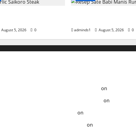
lic Saikoro Steak
Resep Sate Babi Manis
n Juicy
Empuk
August 5, 2026
0
adminds1
August 5, 2026
0
Anak-Anak
a Tempo Dulu - Resep Masak ala Rumahan
on
Ayam Samba
ak Terlupakan - Resep Masak ala Rumahan
on
Chicken K
zat - Resep Masak ala Rumahan
on
Kelezatan Sapi Saus
Dibuat - Resep Masak ala Rumahan
on
Segarnya Thai B