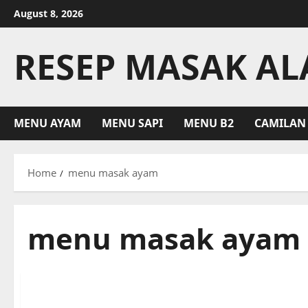
Skip
August 8, 2026
to
content
RESEP MASAK A
MENU AYAM
MENU SAPI
MENU B2
CAMILAN
Home
menu masak ayam
menu masak ayam