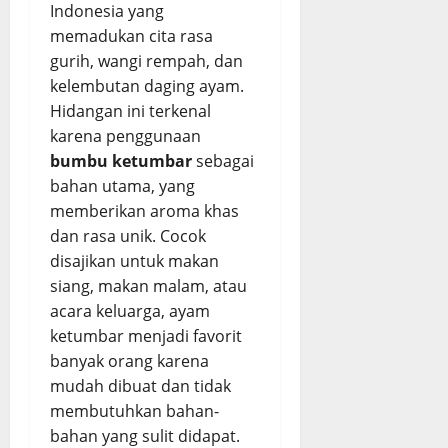
R
e
i
Indonesia yang
S
a
B
h
e
r
M
t
L
memadukan cita rasa
u
s
o
a
e
e
m
gurih, wangi rempah, dan
August
e
n
5
n
a
m
b
5,
kelembutan daging ayam.
p
g
i
k
b
u
2026
Hidangan ini terkenal
B
B
s
E
u
M
karena penggunaan
a
a
R
0
m
t
e
b
bumbu ketumbar
sebagai
l
u
p
r
i
a
m
bahan utama, yang
u
e
August
H
d
a
k
memberikan aroma khas
s
5,
o
o
h
d
2026
a
dan rasa unik. Cocok
n
R
a
a
p
disajikan untuk makan
g
0
u
n
n
siang, makan malam, atau
S
m
E
J
August
acara keluarga, ayam
a
a
m
u
3,
w
ketumbar menjadi favorit
h
p
i
2026
i
a
banyak orang karena
u
c
A
n
0
k
y
mudah dibuat dan tidak
s
P
membutuhkan bahan-
i
e
August
August
bahan yang sulit didapat.
n
d