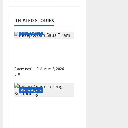
RELATED STORIES
Menu Ayam
Resep Ayam Saus
Tiram, Gurih Manis
dan Bumbu Meresap
adminds1
August 2, 2026
0
Menu Ayam
Resep Ayam Goreng
Serundeng Gurih,
Renyah, dan Bumbu
Meresap