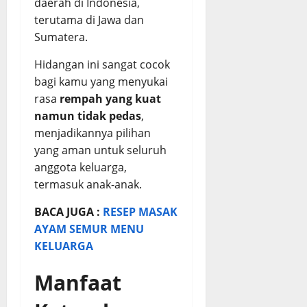
daerah di Indonesia,
p
terutama di Jawa dan
Sumatera.
August
3,
Hidangan ini sangat cocok
2026
bagi kamu yang menyukai
0
rasa
rempah yang kuat
namun tidak pedas
,
menjadikannya pilihan
yang aman untuk seluruh
anggota keluarga,
termasuk anak-anak.
BACA JUGA :
RESEP MASAK
AYAM SEMUR MENU
KELUARGA
Manfaat