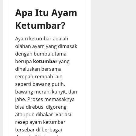
5,
5,
,
a
2026
2026
Apa Itu Ayam
E
s
0
0
m
d
Ketumbar?
p
a
u
n
Ayam ketumbar adalah
k
G
d
olahan ayam yang dimasak
u
a
r
dengan bumbu utama
n
i
berupa
ketumbar
yang
B
h
dihaluskan bersama
u
rempah-rempah lain
m
August
seperti bawang putih,
b
5,
bawang merah, kunyit, dan
u
2026
jahe. Proses memasaknya
M
0
e
bisa direbus, digoreng,
r
ataupun dibakar. Variasi
e
resep ayam ketumbar
s
tersebar di berbagai
a