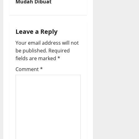
n
Mudah Dibuat
a
v
Leave a Reply
i
Your email address will not
be published.
Required
g
fields are marked
*
a
Comment
*
t
i
o
n