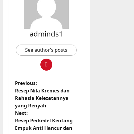
adminds1
See author's posts
P
Previous:
Resep Nila Kremes dan
o
Rahasia Kelezatannya
yang Renyah
s
Next:
t
Resep Perkedel Kentang
Empuk Anti Hancur dan