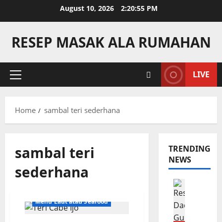
Skip
August 10, 2026
2:20:55 PM
to
content
RESEP MASAK ALA RUMAHAN
LIVE
Primary
Menu
Home
sambal teri sederhana
sambal teri
TRENDING
NEWS
sederhana
Camilan
R
Menu Laut atau Seafood
e
s