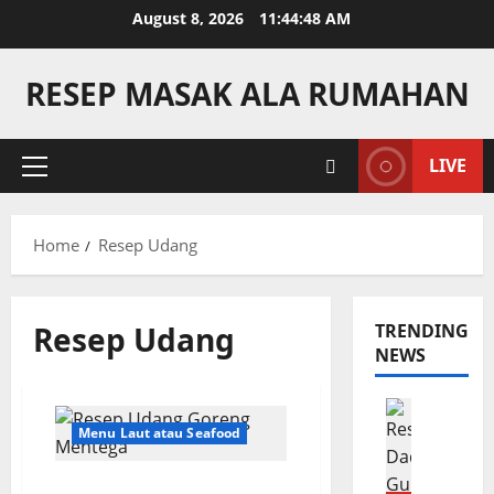
Skip
August 8, 2026
11:44:48 AM
to
content
RESEP MASAK ALA RUMAHAN
LIVE
Primary
Menu
Home
Resep Udang
Resep Udang
TRENDING
NEWS
Camilan
R
Menu Laut atau Seafood
e
s
Resep Udang Goreng