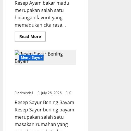
Resep Ayam bakar madu
merupakan salah satu
hidangan favorit yang
memadukan cita rasa...
Read
Read More
more
about
Resep
Ayam
Bakar
Menu Sayur
Madu
Empuk
dan
Resep Sayur Bening
Lezat
Bayam Sederhana dan
Segar
adminds1
July 26, 2026
0
Resep Sayur Bening Bayam
Resep Sayur bening bayam
merupakan salah satu
masakan rumahan yang