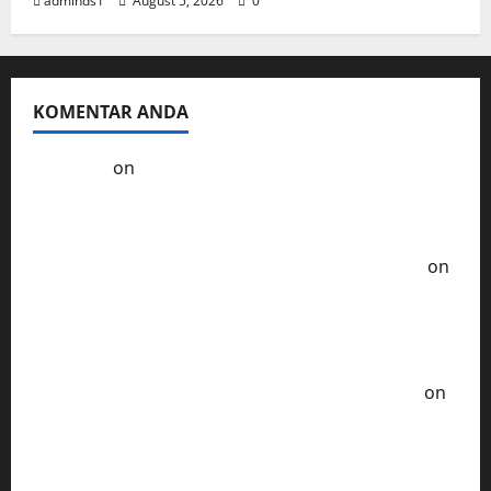
adminds1
August 5, 2026
0
KOMENTAR ANDA
Kol3ktor
on
Resep Masak Ayam Gohyong
Idaman Anak-Anak
Ayam Goreng Serundeng Kelezatan Tradisional
Era Tempo Dulu - Resep Masak ala Rumahan
on
Ayam Sambal Samyang Pedas nya Bikin
Ketagihan Lidah
Soto Ayam Khas Betawi Cita Rasa Autentik yang
Tak Terlupakan - Resep Masak ala Rumahan
on
Chicken Katsu Saus Curry Yang Sempurna dari
Jepang