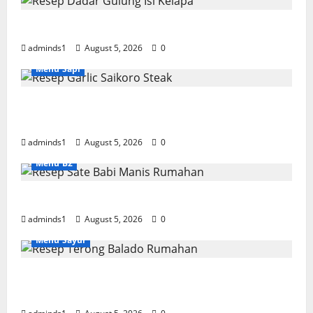
Resep Dadar Gulung Isi Kelapa Lembut
adminds1
August 5, 2026
0
Menu Sapi
Resep Garlic Saikoro Steak Empuk dan
Juicy
adminds1
August 5, 2026
0
Menu B2
Resep Sate Babi Manis Rumahan Empuk
adminds1
August 5, 2026
0
Menu Sayur
Resep Terong Balado Rumahan Pedas dan
Gurih