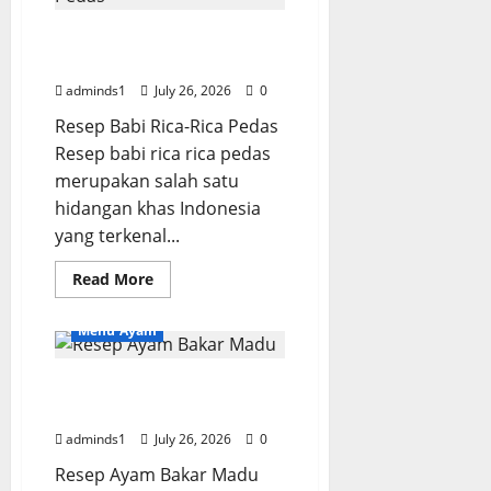
r
Empuk
dan
e
Resep Babi Rica Rica
Lezat
s
Pedas dan Empuk
a
adminds1
July 26, 2026
0
p
Resep Babi Rica-Rica Pedas
Resep babi rica rica pedas
August
3,
merupakan salah satu
2026
hidangan khas Indonesia
yang terkenal...
0
Read
Read More
more
about
Resep
Menu Ayam
Babi
Rica
Rica
Resep Ayam Bakar Madu
Pedas
dan
Empuk dan Lezat
Empuk
adminds1
July 26, 2026
0
Resep Ayam Bakar Madu