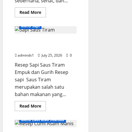
sederhana, sehat, dan...
Read
Read More
more
about
Resep
Menu Sapi
Sayur
Bening
Bayam
Resep Sapi Saus Tiram
Sederhana
dan
Empuk dan Gurih
Segar
adminds1
July 25, 2026
0
Resep Sapi Saus Tiram
Empuk dan Gurih Resep
sapi Saus Tiram
merupakan salah satu
bahan makanan yang...
Read
Read More
more
about
Resep
Menu Laut atau Seafood
Sapi
Saus
Tiram