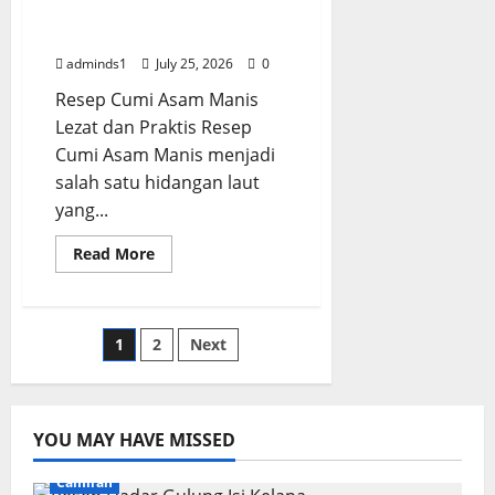
Resep Cumi Asam Manis
Empuk
dan
Lezat dan Praktis
Gurih
adminds1
July 25, 2026
0
Resep Cumi Asam Manis
Lezat dan Praktis Resep
Cumi Asam Manis menjadi
salah satu hidangan laut
yang...
Read
Read More
more
about
Resep
Cumi
Asam
Posts
1
2
Next
Manis
Lezat
dan
pagination
Praktis
YOU MAY HAVE MISSED
Camilan