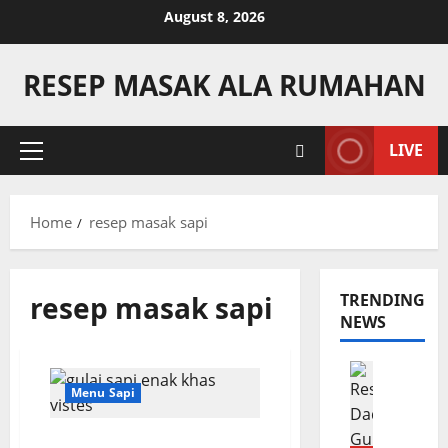
Skip
August 8, 2026
to
content
RESEP MASAK ALA RUMAHAN
LIVE
Primary
Menu
Home
resep masak sapi
resep masak sapi
TRENDING
NEWS
Camilan
R
Menu Sapi
e
s
Gulai Sapi Khas Indonesia