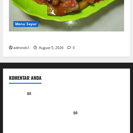
Menu Sayur
Resep Terong Balado Rumahan Pedas dan Gurih
adminds1
August 5, 2026
0
KOMENTAR ANDA
Kol3ktor
on
Resep Masak Ayam Gohyong Idaman Anak-Anak
Ayam Goreng Serundeng Kelezatan Tradisional Era Tempo
Dulu - Resep Masak ala Rumahan
on
Ayam Sambal Samyang
Pedas nya Bikin Ketagihan Lidah
Soto Ayam Khas Betawi Cita Rasa Autentik yang Tak