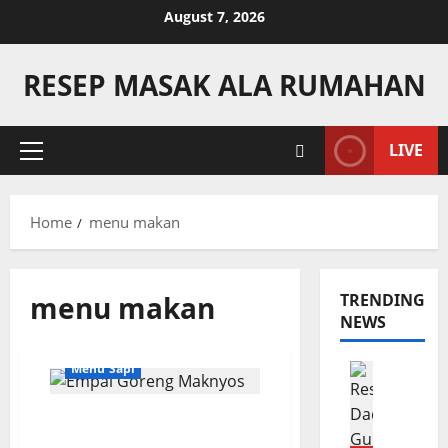
Skip
August 7, 2026
to
content
RESEP MASAK ALA RUMAHAN
LIVE
Primary
Menu
Home
menu makan
menu makan
TRENDING
NEWS
Camilan
Menu Sapi
R
e
Resep Masak Empal
s
Goreng Asli Indonesia