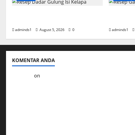
Resep Dadar Gulung Isi Kelapa
Resep Gar
Lembut
Empuk da
adminds1
August 5, 2026
0
adminds1
KOMENTAR ANDA
Kol3ktor
on
Resep Masak Ayam Gohyong Idaman 
Ayam Goreng Serundeng Kelezatan Tradisional Er
Soto Ayam Khas Betawi Cita Rasa Autentik yang T
Resep Masak Empal Goreng Asli Indonesia yang Le
Kelezatan Sapi Saus Jamur Hidangan yang Mudah 