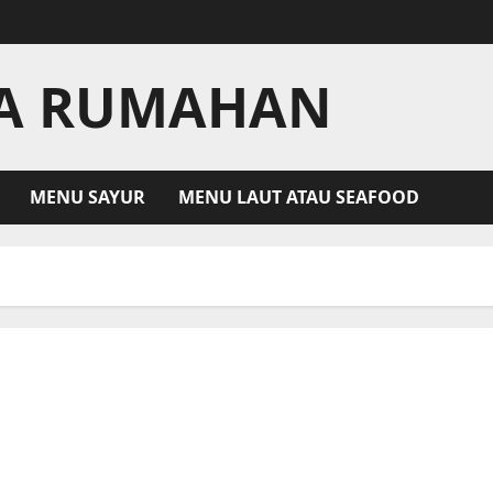
LA RUMAHAN
MENU SAYUR
MENU LAUT ATAU SEAFOOD
Jamur Crispy Camilan Lezat untuk Dinikmati Saat