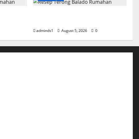
 Rumahan
Resep Terong Balado Rumahan
Pedas dan Gurih
adminds1
August 5, 2026
0
l Samyang Pedas nya Bikin Ketagihan Lidah
atsu Saus Curry Yang Sempurna dari Jepang
 Jamur Hidangan yang Mudah Dibuat
eef Salad yang Menggugah Selera