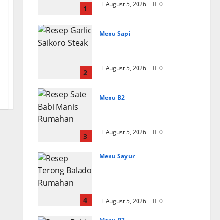
August 5, 2026
0
1
Menu Sapi
Resep Garlic Saikoro
Steak Empuk dan Juicy
August 5, 2026
0
2
Menu B2
Resep Sate Babi Manis
Rumahan Empuk
August 5, 2026
0
3
Menu Sayur
Resep Terong Balado
Rumahan Pedas dan
Gurih
4
August 5, 2026
0
Menu B2