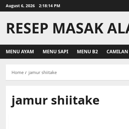
Skip
August 6, 2026
2:18:14 PM
to
content
RESEP MASAK A
MENU AYAM
MENU SAPI
MENU B2
CAMILAN
Home
jamur shiitake
jamur shiitake