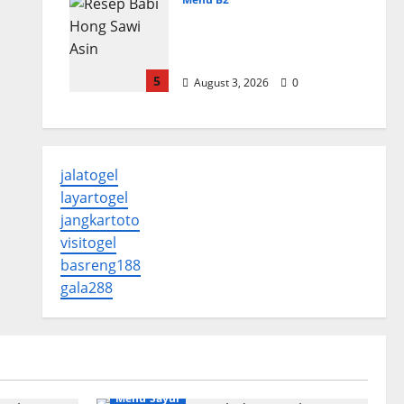
Resep Babi Hong Sawi
Asin, Empuk dan
Bumbu Meresap
5
August 3, 2026
0
jalatogel
layartogel
jangkartoto
visitogel
basreng188
gala288
Menu Sayur