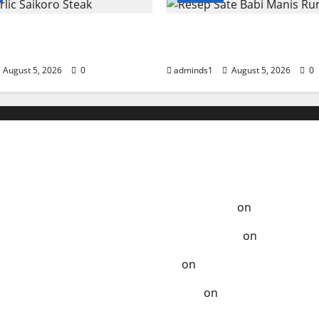
lic Saikoro Steak
Resep Sate Babi Manis
n Juicy
Empuk
August 5, 2026
0
adminds1
August 5, 2026
0
Anak-Anak
a Tempo Dulu - Resep Masak ala Rumahan
on
Ayam Samba
ak Terlupakan - Resep Masak ala Rumahan
on
Chicken K
zat - Resep Masak ala Rumahan
on
Kelezatan Sapi Saus
Dibuat - Resep Masak ala Rumahan
on
Segarnya Thai B