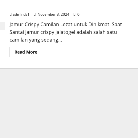
Santai
adminds1
November 3, 2024
0
Jamur Crispy Camilan Lezat untuk Dinikmati Saat
Santai Jamur crispy jalatogel adalah salah satu
camilan yang sedang...
Read
Read More
more
about
Jamur
Crispy
Camilan
Lezat
untuk
Dinikmati
Saat
Santai