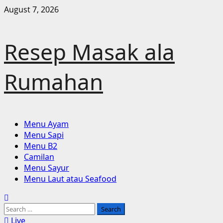
Skip
August 7, 2026
to
content
Resep Masak ala
Rumahan
Primary
Menu Ayam
Menu
Menu Sapi
Menu B2
Camilan
Menu Sayur
Menu Laut atau Seafood
Search
for:
Live