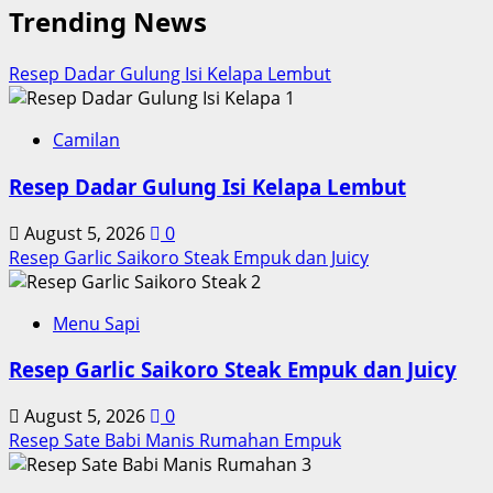
Trending News
about
Resep
Masak
Resep Dadar Gulung Isi Kelapa Lembut
Ikan
1
Cakalang
yang
Camilan
Mudah
Resep Dadar Gulung Isi Kelapa Lembut
Dibuat
di
August 5, 2026
0
Rumah
Resep Garlic Saikoro Steak Empuk dan Juicy
2
Menu Sapi
Resep Garlic Saikoro Steak Empuk dan Juicy
August 5, 2026
0
Resep Sate Babi Manis Rumahan Empuk
3