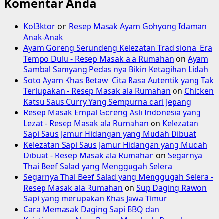
Komentar Anda
Kol3ktor
on
Resep Masak Ayam Gohyong Idaman
Anak-Anak
Ayam Goreng Serundeng Kelezatan Tradisional Era
Tempo Dulu - Resep Masak ala Rumahan
on
Ayam
Sambal Samyang Pedas nya Bikin Ketagihan Lidah
Soto Ayam Khas Betawi Cita Rasa Autentik yang Tak
Terlupakan - Resep Masak ala Rumahan
on
Chicken
Katsu Saus Curry Yang Sempurna dari Jepang
Resep Masak Empal Goreng Asli Indonesia yang
Lezat - Resep Masak ala Rumahan
on
Kelezatan
Sapi Saus Jamur Hidangan yang Mudah Dibuat
Kelezatan Sapi Saus Jamur Hidangan yang Mudah
Dibuat - Resep Masak ala Rumahan
on
Segarnya
Thai Beef Salad yang Menggugah Selera
Segarnya Thai Beef Salad yang Menggugah Selera -
Resep Masak ala Rumahan
on
Sup Daging Rawon
Sapi yang merupakan Khas Jawa Timur
Cara Memasak Daging Sapi BBQ dan