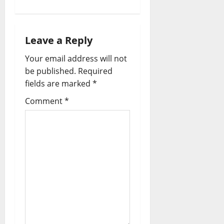
n
a
Leave a Reply
v
Your email address will not
be published.
Required
i
fields are marked
*
g
Comment
*
a
t
i
o
n