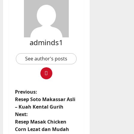
adminds1
See author's posts
P
Previous:
Resep Soto Makassar Asli
o
– Kuah Kental Gurih
Next:
s
Resep Masak Chicken
t
Corn Lezat dan Mudah