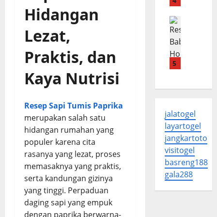
B
4
o
l
Hidangan
p
a
r
a
T
Menu B2
b
o
p
R
Lezat,
e
i
S
a
e
r
M
t
L
s
Praktis, dan
o
a
e
e
e
n
5
n
a
m
p
Kaya Nutrisi
g
i
k
b
B
B
s
E
u
a
a
R
m
t
b
Resep Sapi Tumis Paprika
l
u
p
jalatogel
i
a
merupakan salah satu
m
u
August
layartogel
H
d
a
k
hidangan rumahan yang
5,
o
jangkartoto
o
h
d
2026
populer karena cita
n
R
a
visitogel
a
rasanya yang lezat, proses
g
0
u
n
n
basreng188
memasaknya yang praktis,
S
m
E
J
gala288
serta kandungan gizinya
a
a
m
u
yang tinggi. Perpaduan
w
h
p
i
i
a
daging sapi yang empuk
u
c
A
n
k
dengan paprika berwarna-
y