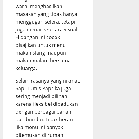
s
P
warni menghasilkan
i
e
August
August
masakan yang tidak hanya
n
d
5,
5,
menggugah selera, tetapi
,
a
2026
2026
juga menarik secara visual.
E
s
0
0
Hidangan ini cocok
m
d
p
disajikan untuk menu
a
u
n
makan siang maupun
k
G
makan malam bersama
d
u
keluarga.
a
r
n
i
Selain rasanya yang nikmat,
B
h
Sapi Tumis Paprika juga
u
sering menjadi pilihan
m
August
karena fleksibel dipadukan
b
5,
dengan berbagai bahan
u
2026
dan bumbu. Tidak heran
M
0
e
jika menu ini banyak
r
ditemukan di rumah