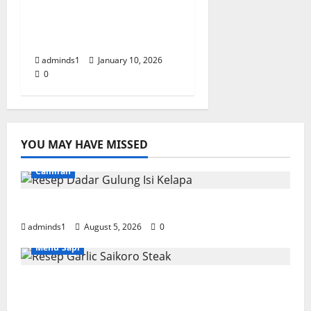
Resep Soto Makassar
Asli – Kuah Kental
Gurih
adminds1
January 10, 2026
0
YOU MAY HAVE MISSED
Camilan
Resep Dadar Gulung Isi Kelapa Lembut
adminds1
August 5, 2026
0
Menu Sapi
Resep Garlic Saikoro Steak Empuk dan
Juicy