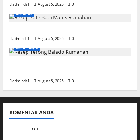
adminds1
August 5, 2026
0
Menu B2
Resep Sate Babi Manis Rumahan Empuk
adminds1
August 5, 2026
0
Menu Sayur
Resep Terong Balado Rumahan Pedas dan
Gurih
adminds1
August 5, 2026
0
KOMENTAR ANDA
Kol3ktor
on
Resep Masak Ayam Gohyong
Idaman Anak-Anak