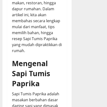
e
makan, restoran, hingga
s
dapur rumahan. Dalam
a
artikel ini, kita akan
p
membahas secara lengkap
mulai dari manfaat, tips
August
memilih bahan, hingga
3,
2026
resep Sapi Tumis Paprika
yang mudah dipraktikkan di
0
rumah.
Mengenal
Sapi Tumis
Paprika
Sapi Tumis Paprika adalah
masakan berbahan dasar
daging sapi yang dimasak