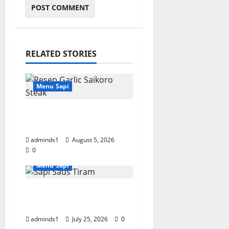
RELATED STORIES
Menu Sapi
Resep Garlic Saikoro
Steak Empuk dan Juicy
adminds1
August 5, 2026
0
Menu Sapi
Resep Sapi Saus Tiram
Empuk dan Gurih
adminds1
July 25, 2026
0