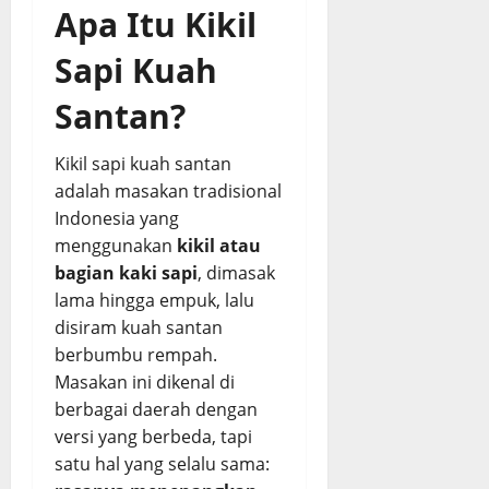
e
Apa Itu Kikil
s
a
Sapi Kuah
p
Santan?
August
3,
Kikil sapi kuah santan
2026
adalah masakan tradisional
0
Indonesia yang
menggunakan
kikil atau
bagian kaki sapi
, dimasak
lama hingga empuk, lalu
disiram kuah santan
berbumbu rempah.
Masakan ini dikenal di
berbagai daerah dengan
versi yang berbeda, tapi
satu hal yang selalu sama: