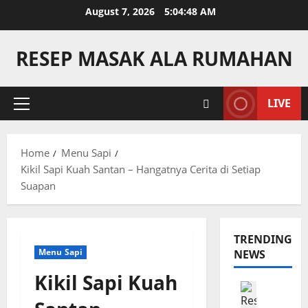
Skip
August 7, 2026
5:04:48 AM
to
content
RESEP MASAK ALA RUMAHAN
LIVE
Primary
Menu
Home
Menu Sapi
Kikil Sapi Kuah Santan – Hangatnya Cerita di Setiap
Suapan
TRENDING
Menu Sapi
NEWS
Kikil Sapi Kuah
Camilan
R