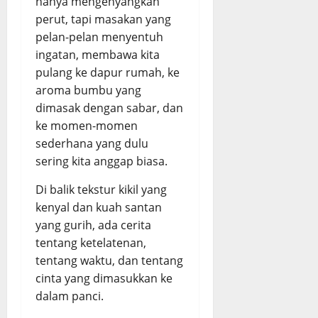
hanya mengenyangkan
s
P
perut, tapi masakan yang
i
e
August
August
pelan-pelan menyentuh
n
d
5,
5,
ingatan, membawa kita
,
a
2026
2026
E
s
pulang ke dapur rumah, ke
0
0
m
d
aroma bumbu yang
p
a
dimasak dengan sabar, dan
u
n
ke momen-momen
k
G
sederhana yang dulu
d
u
sering kita anggap biasa.
a
r
n
i
Di balik tekstur kikil yang
B
h
kenyal dan kuah santan
u
yang gurih, ada cerita
m
August
b
tentang ketelatenan,
5,
u
2026
tentang waktu, dan tentang
M
cinta yang dimasukkan ke
0
e
dalam panci.
r