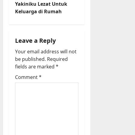
t
Yakiniku Lezat Untuk
Keluarga di Rumah
n
a
Leave a Reply
v
Your email address will not
i
be published.
Required
fields are marked
*
g
Comment
*
a
t
i
o
n