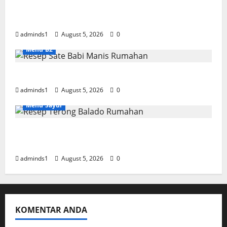
Resep Garlic Saikoro Steak Empuk dan
Juicy
adminds1
August 5, 2026
0
Menu B2
Resep Sate Babi Manis Rumahan Empuk
adminds1
August 5, 2026
0
Menu Sayur
Resep Terong Balado Rumahan Pedas dan
Gurih
adminds1
August 5, 2026
0
KOMENTAR ANDA