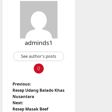
adminds1
See author's posts
P
Previous:
Resep Udang Balado Khas
o
Nusantara
Next:
s
Resep Masak Beef