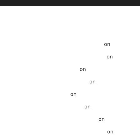
Anak-Anak
a Tempo Dulu - Resep Masak ala Rumahan
on
Ayam Samba
ak Terlupakan - Resep Masak ala Rumahan
on
Chicken K
zat - Resep Masak ala Rumahan
on
Kelezatan Sapi Saus
Dibuat - Resep Masak ala Rumahan
on
Segarnya Thai B
 - Resep Masak ala Rumahan
on
Sup Daging Rawon Sapi
nNya - Resep Masak ala Rumahan
on
Resep Babi Kecap 
at di Rumah - Resep Masak ala Rumahan
on
Bakkien Ayam
enghangatkan - Resep Masak ala Rumahan
on
Sapi Lada