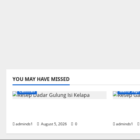
YOU MAY HAVE MISSED
Camilan
Menu Sapi
Resep Dadar Gulung Isi Kelapa
Resep Gar
Lembut
Empuk da
adminds1
August 5, 2026
0
adminds1