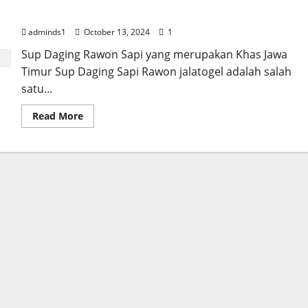
Jawa Timur
adminds1
October 13, 2024
1
Sup Daging Rawon Sapi yang merupakan Khas Jawa
Timur Sup Daging Sapi Rawon jalatogel adalah salah
satu...
Read
Read More
more
about
Sup
Daging
Rawon
Sapi
yang
merupakan
Khas
Jawa
Timur