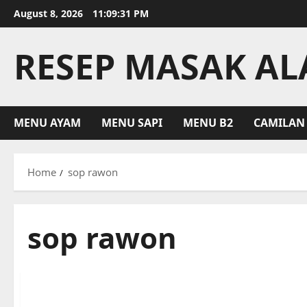
Skip
August 8, 2026
11:09:31 PM
to
content
RESEP MASAK A
MENU AYAM
MENU SAPI
MENU B2
CAMILAN
Home
sop rawon
sop rawon