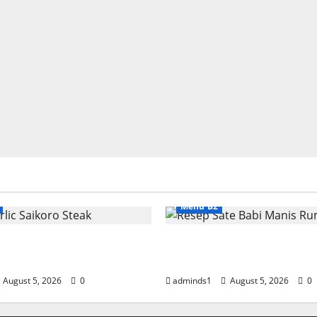
Menu B2
lic Saikoro Steak
Resep Sate Babi Manis
n Juicy
Empuk
August 5, 2026
0
adminds1
August 5, 2026
0