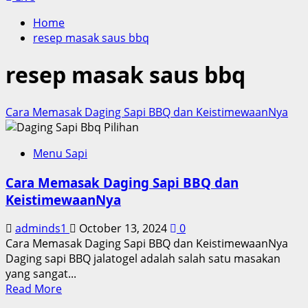
Home
resep masak saus bbq
resep masak saus bbq
Cara Memasak Daging Sapi BBQ dan KeistimewaanNya
Menu Sapi
Cara Memasak Daging Sapi BBQ dan
KeistimewaanNya
adminds1
October 13, 2024
0
Cara Memasak Daging Sapi BBQ dan KeistimewaanNya
Daging sapi BBQ jalatogel adalah salah satu masakan
yang sangat...
Read
Read More
more