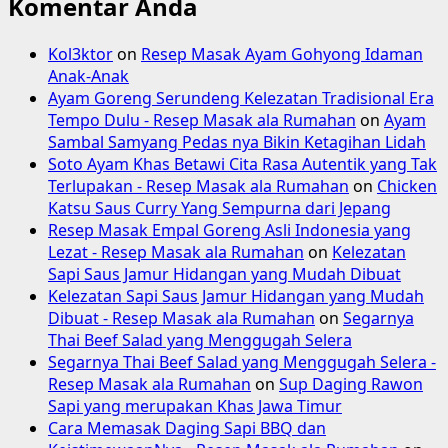
Komentar Anda
Kol3ktor
on
Resep Masak Ayam Gohyong Idaman
Anak-Anak
Ayam Goreng Serundeng Kelezatan Tradisional Era
Tempo Dulu - Resep Masak ala Rumahan
on
Ayam
Sambal Samyang Pedas nya Bikin Ketagihan Lidah
Soto Ayam Khas Betawi Cita Rasa Autentik yang Tak
Terlupakan - Resep Masak ala Rumahan
on
Chicken
Katsu Saus Curry Yang Sempurna dari Jepang
Resep Masak Empal Goreng Asli Indonesia yang
Lezat - Resep Masak ala Rumahan
on
Kelezatan
Sapi Saus Jamur Hidangan yang Mudah Dibuat
Kelezatan Sapi Saus Jamur Hidangan yang Mudah
Dibuat - Resep Masak ala Rumahan
on
Segarnya
Thai Beef Salad yang Menggugah Selera
Segarnya Thai Beef Salad yang Menggugah Selera -
Resep Masak ala Rumahan
on
Sup Daging Rawon
Sapi yang merupakan Khas Jawa Timur
Cara Memasak Daging Sapi BBQ dan