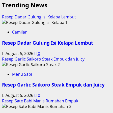
Trending News
about
Cara
Memasak
Resep Dadar Gulung Isi Kelapa Lembut
Daging
1
Sapi
BBQ
Camilan
dan
Resep Dadar Gulung Isi Kelapa Lembut
KeistimewaanNya
August 5, 2026
0
Resep Garlic Saikoro Steak Empuk dan Juicy
2
Menu Sapi
Resep Garlic Saikoro Steak Empuk dan Juicy
August 5, 2026
0
Resep Sate Babi Manis Rumahan Empuk
3