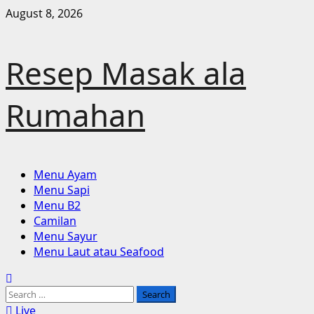
Skip
August 8, 2026
to
content
Resep Masak ala
Rumahan
Primary
Menu Ayam
Menu
Menu Sapi
Menu B2
Camilan
Menu Sayur
Menu Laut atau Seafood
Search
for:
Live