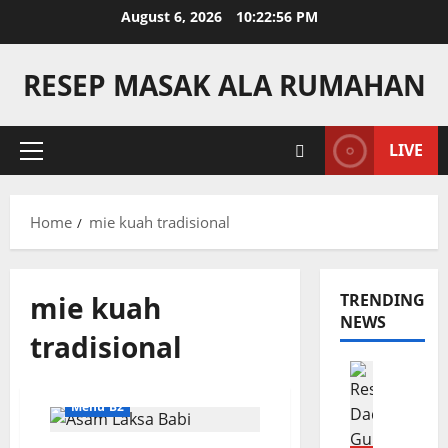
Skip
August 6, 2026
10:22:56 PM
to
content
RESEP MASAK ALA RUMAHAN
LIVE
Primary
Menu
Home
mie kuah tradisional
mie kuah
TRENDING
NEWS
tradisional
Camilan
R
Menu B2
e
s