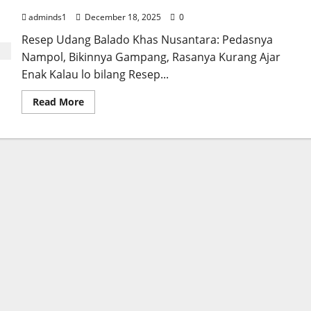
adminds1
December 18, 2025
0
Resep Udang Balado Khas Nusantara: Pedasnya
Nampol, Bikinnya Gampang, Rasanya Kurang Ajar
Enak Kalau lo bilang Resep...
Read
Read More
more
about
Resep
Udang
Balado
Khas
Nusantara