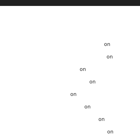
Anak-Anak
a Tempo Dulu - Resep Masak ala Rumahan
on
Ayam Samba
ak Terlupakan - Resep Masak ala Rumahan
on
Chicken K
zat - Resep Masak ala Rumahan
on
Kelezatan Sapi Saus
Dibuat - Resep Masak ala Rumahan
on
Segarnya Thai B
 - Resep Masak ala Rumahan
on
Sup Daging Rawon Sapi
nNya - Resep Masak ala Rumahan
on
Resep Babi Kecap 
at di Rumah - Resep Masak ala Rumahan
on
Bakkien Ayam
enghangatkan - Resep Masak ala Rumahan
on
Sapi Lada