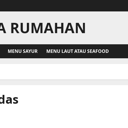
LA RUMAHAN
MENU SAYUR
MENU LAUT ATAU SEAFOOD
das
Resep Udang Balado Khas Nusantara