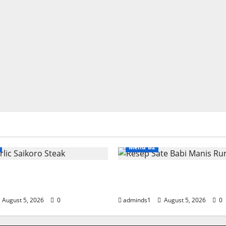
Menu B2
lic Saikoro Steak
Resep Sate Babi Manis
n Juicy
Empuk
August 5, 2026
0
adminds1
August 5, 2026
0