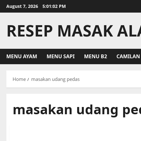
Skip
August 7, 2026
5:01:02 PM
to
content
RESEP MASAK A
MENU AYAM
MENU SAPI
MENU B2
CAMILAN
Home
masakan udang pedas
masakan udang pe