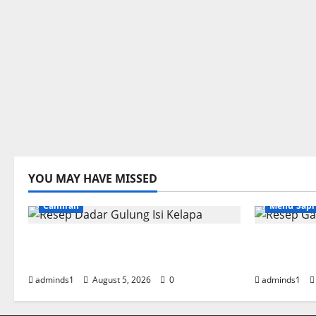
YOU MAY HAVE MISSED
Camilan
Menu Sapi
Resep Dadar Gulung Isi Kelapa
Resep Gar
Lembut
Empuk da
adminds1
August 5, 2026
0
adminds1