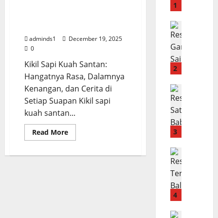
e
Kikil Sapi Kuah Santan –
1
p
Hangatnya Cerita di
D
Menu Sap
Setiap Suapan
R
a
adminds1
December 19, 2025
e
d
0
s
a
Kikil Sapi Kuah Santan:
e
r
2
Hangatnya Rasa, Dalamnya
p
G
Kenangan, dan Cerita di
G
Menu B2
u
R
a
Setiap Suapan Kikil sapi
l
e
r
u
kuah santan...
s
l
n
e
i
Read
3
Read More
g
more
p
c
I
about
S
Menu Say
Kikil
S
s
Sapi
R
a
a
i
Kuah
e
Santan
t
i
K
–
s
e
k
e
Hangatnya
Cerita
e
B
4
o
l
di
p
a
r
Setiap
a
Suapan
T
Menu B2
b
o