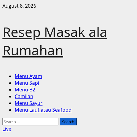
Skip
August 8, 2026
to
content
Resep Masak ala
Rumahan
Primary
Menu Ayam
Menu
Menu Sapi
Menu B2
Camilan
Menu Sayur
Menu Laut atau Seafood
Search
for:
Live