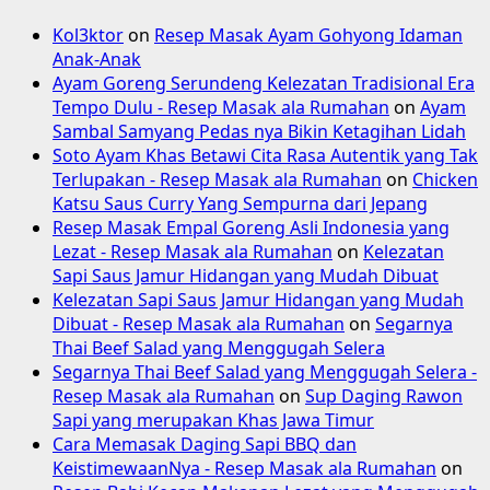
Kol3ktor
on
Resep Masak Ayam Gohyong Idaman
Anak-Anak
Ayam Goreng Serundeng Kelezatan Tradisional Era
Tempo Dulu - Resep Masak ala Rumahan
on
Ayam
Sambal Samyang Pedas nya Bikin Ketagihan Lidah
Soto Ayam Khas Betawi Cita Rasa Autentik yang Tak
Terlupakan - Resep Masak ala Rumahan
on
Chicken
Katsu Saus Curry Yang Sempurna dari Jepang
Resep Masak Empal Goreng Asli Indonesia yang
Lezat - Resep Masak ala Rumahan
on
Kelezatan
Sapi Saus Jamur Hidangan yang Mudah Dibuat
Kelezatan Sapi Saus Jamur Hidangan yang Mudah
Dibuat - Resep Masak ala Rumahan
on
Segarnya
Thai Beef Salad yang Menggugah Selera
Segarnya Thai Beef Salad yang Menggugah Selera -
Resep Masak ala Rumahan
on
Sup Daging Rawon
Sapi yang merupakan Khas Jawa Timur
Cara Memasak Daging Sapi BBQ dan
KeistimewaanNya - Resep Masak ala Rumahan
on