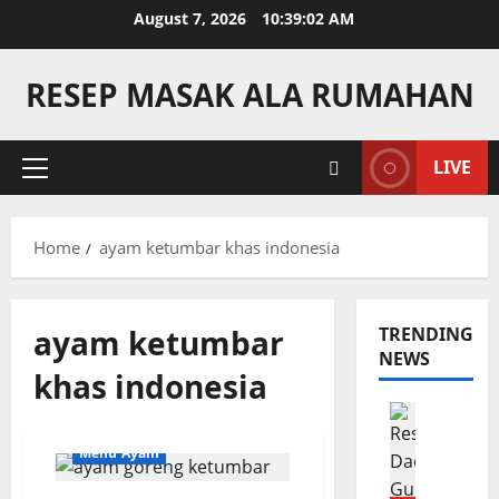
Skip
August 7, 2026
10:39:02 AM
to
content
RESEP MASAK ALA RUMAHAN
LIVE
Primary
Menu
Home
ayam ketumbar khas indonesia
ayam ketumbar
TRENDING
NEWS
khas indonesia
Camilan
R
Menu Ayam
e
s