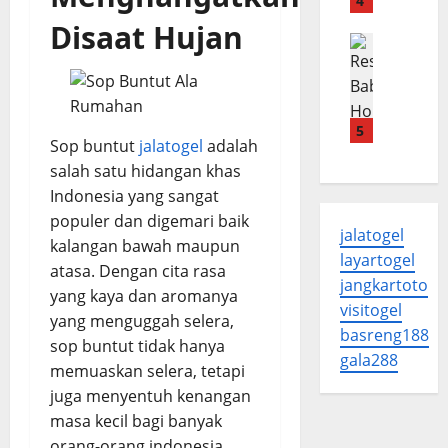
B
4
o
l
p
a
r
a
Disaat Hujan
T
Menu B2
b
o
p
R
e
i
S
a
e
r
M
t
L
s
o
a
e
e
e
n
5
n
a
m
Sop buntut
jalatogel
adalah
p
g
i
k
b
salah satu hidangan khas
B
B
s
E
u
a
Indonesia yang sangat
a
R
m
t
b
l
populer dan digemari baik
u
p
jalatogel
i
a
m
u
kalangan bawah maupun
August
layartogel
H
d
a
k
atasa. Dengan cita rasa
5,
o
jangkartoto
o
h
d
2026
yang kaya dan aromanya
n
R
a
visitogel
a
yang menguggah selera,
g
0
u
n
n
basreng188
sop buntut tidak hanya
S
m
E
J
gala288
memuaskan selera, tetapi
a
a
m
u
w
h
juga menyentuh kenangan
p
i
i
a
u
masa kecil bagi banyak
c
A
n
k
y
orang-orang indonesia .