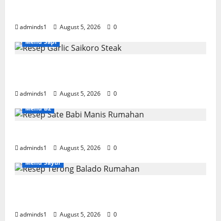
Resep Dadar Gulung Isi Kelapa Lembut
adminds1
August 5, 2026
0
Menu Sapi
Resep Garlic Saikoro Steak Empuk dan
Juicy
adminds1
August 5, 2026
0
Menu B2
Resep Sate Babi Manis Rumahan Empuk
adminds1
August 5, 2026
0
Menu Sayur
Resep Terong Balado Rumahan Pedas dan
Gurih
adminds1
August 5, 2026
0