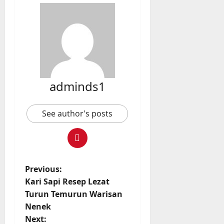
adminds1
See author's posts
P
Previous:
Kari Sapi Resep Lezat
o
Turun Temurun Warisan
Nenek
s
Next: