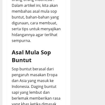
s
P
Dalam artikel ini, kita akan
i
e
August
August
membahas asal mula sop
n
d
5,
5,
buntut, bahan-bahan yang
,
a
2026
2026
digunaan, cara membuat,
E
s
0
0
m
serta tips untuk menyajikan
d
p
a
hidangannya agar terlihat
u
n
sempurna.
k
G
d
u
Asal Mula Sop
a
r
Buntut
n
i
B
h
Sop buntut berasal dari
u
pengaruh masakan Eropa
m
August
b
dan Asia yang masuk ke
5,
u
2026
Indonesia. Daging buntut
M
sapi yang lembut dan
0
e
berlemak memberikan rasa
r
yang khas ketika dimasak