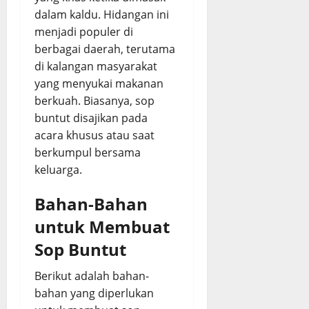
e
dalam kaldu. Hidangan ini
s
menjadi populer di
a
p
berbagai daerah, terutama
di kalangan masyarakat
August
yang menyukai makanan
3,
berkuah. Biasanya, sop
2026
buntut disajikan pada
0
acara khusus atau saat
berkumpul bersama
keluarga.
Bahan-Bahan
untuk Membuat
Sop Buntut
Berikut adalah bahan-
bahan yang diperlukan