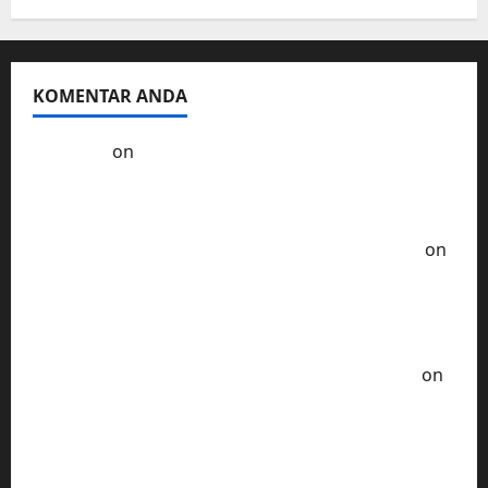
KOMENTAR ANDA
Kol3ktor
on
Resep Masak Ayam Gohyong
Idaman Anak-Anak
Ayam Goreng Serundeng Kelezatan Tradisional
Era Tempo Dulu - Resep Masak ala Rumahan
on
Ayam Sambal Samyang Pedas nya Bikin
Ketagihan Lidah
Soto Ayam Khas Betawi Cita Rasa Autentik yang
Tak Terlupakan - Resep Masak ala Rumahan
on
Chicken Katsu Saus Curry Yang Sempurna dari
Jepang
Resep Masak Empal Goreng Asli Indonesia yang