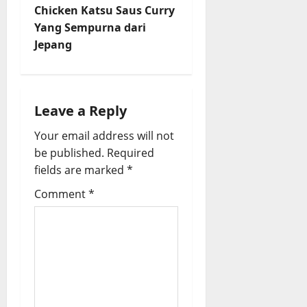
t
Chicken Katsu Saus Curry
Yang Sempurna dari
n
Jepang
a
v
Leave a Reply
i
Your email address will not
be published.
Required
g
fields are marked
*
a
Comment
*
t
i
o
n