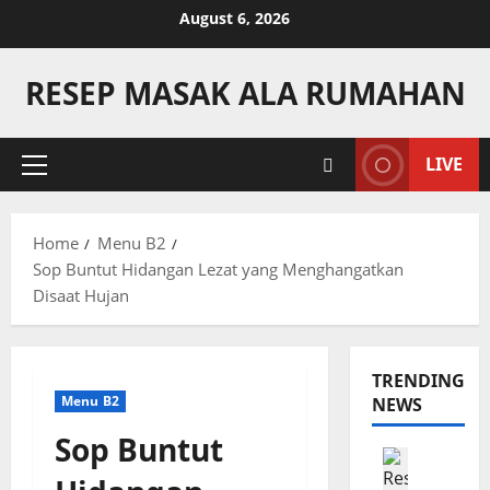
Skip
August 6, 2026
to
content
RESEP MASAK ALA RUMAHAN
LIVE
Primary
Menu
Home
Menu B2
Sop Buntut Hidangan Lezat yang Menghangatkan
Disaat Hujan
TRENDING
Menu B2
NEWS
Sop Buntut
Camilan
R