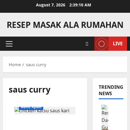
Skip
August 7, 2026
2:39:10 AM
to
content
RESEP MASAK ALA RUMAHAN
LIVE
Primary
Menu
Home
saus curry
saus curry
TRENDING
NEWS
Camilan
Menu Ayam
R
e
Chicken Katsu Saus Curry
s
Yang Sempurna dari