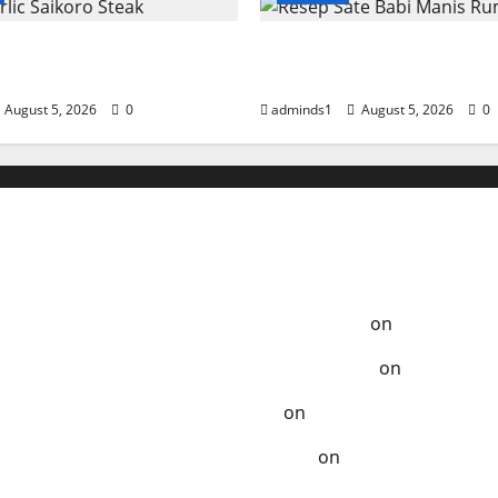
lic Saikoro Steak
Resep Sate Babi Manis
n Juicy
Empuk
August 5, 2026
0
adminds1
August 5, 2026
0
Anak-Anak
a Tempo Dulu - Resep Masak ala Rumahan
on
Ayam Samba
ak Terlupakan - Resep Masak ala Rumahan
on
Chicken K
zat - Resep Masak ala Rumahan
on
Kelezatan Sapi Saus
Dibuat - Resep Masak ala Rumahan
on
Segarnya Thai B