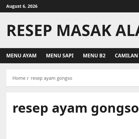
Skip
August 6, 2026
to
content
RESEP MASAK A
MENU AYAM
MENU SAPI
MENU B2
CAMILAN
Home
resep ayam gongso
resep ayam gongso