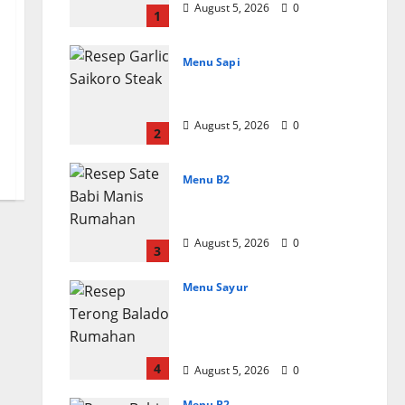
August 5, 2026
0
1
Menu Sapi
Resep Garlic Saikoro
Steak Empuk dan Juicy
August 5, 2026
0
2
Menu B2
Resep Sate Babi Manis
Rumahan Empuk
August 5, 2026
0
3
Menu Sayur
Resep Terong Balado
Rumahan Pedas dan
Gurih
4
August 5, 2026
0
Menu B2