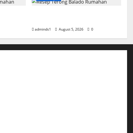
 Rumahan
Resep Terong Balado Rumahan
Pedas dan Gurih
adminds1
August 5, 2026
0
l Samyang Pedas nya Bikin Ketagihan Lidah
atsu Saus Curry Yang Sempurna dari Jepang
 Jamur Hidangan yang Mudah Dibuat
eef Salad yang Menggugah Selera