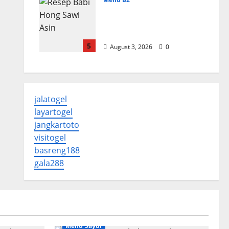
Resep Babi Hong Sawi
Asin, Empuk dan
Bumbu Meresap
5
August 3, 2026
0
jalatogel
layartogel
jangkartoto
visitogel
basreng188
gala288
Menu Sayur