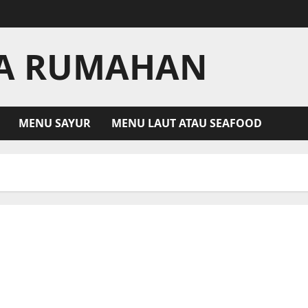
LA RUMAHAN
MENU SAYUR
MENU LAUT ATAU SEAFOOD
Resep Ayam Gongso – Hidangan Ayam Tumis Khas