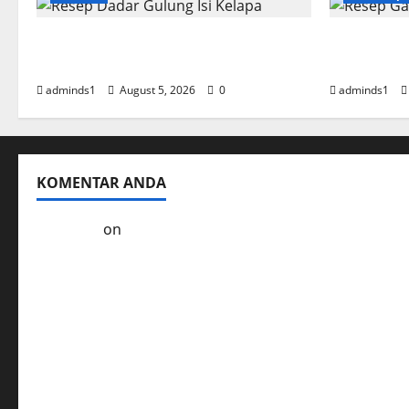
Resep Dadar Gulung Isi Kelapa
Resep Gar
Lembut
Empuk da
adminds1
August 5, 2026
0
adminds1
KOMENTAR ANDA
Kol3ktor
on
Resep Masak Ayam Gohyong Idaman 
Ayam Goreng Serundeng Kelezatan Tradisional Er
Soto Ayam Khas Betawi Cita Rasa Autentik yang T
Resep Masak Empal Goreng Asli Indonesia yang Le
Kelezatan Sapi Saus Jamur Hidangan yang Mudah 