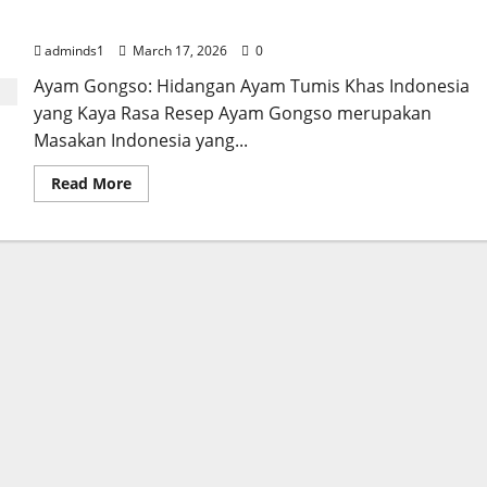
Indonesia
adminds1
March 17, 2026
0
Ayam Gongso: Hidangan Ayam Tumis Khas Indonesia
yang Kaya Rasa Resep Ayam Gongso merupakan
Masakan Indonesia yang...
Read
Read More
more
about
Resep
Ayam
Gongso
–
Hidangan
Ayam
Tumis
Khas
Indonesia