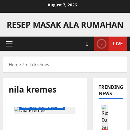
Skip
August 7, 2026
to
content
RESEP MASAK ALA RUMAHAN
LIVE
Primary
Menu
Home
nila kremes
nila kremes
TRENDING
NEWS
Menu Laut atau Seafood
Camilan
R
e
Resep Nila Kremes dan
s
Rahasia Kelezatannya