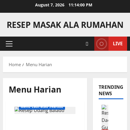
Skip
August 7, 2026
11:14:00 PM
to
content
RESEP MASAK ALA RUMAHAN
LIVE
Primary
Menu
Home
Menu Harian
Menu Harian
TRENDING
NEWS
Menu Laut atau Seafood
Camilan
R
e
Resep Udang Balado Khas
s
Nusantara