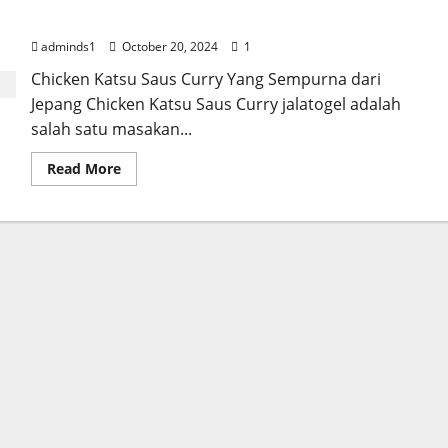
Jepang
adminds1
October 20, 2024
1
Chicken Katsu Saus Curry Yang Sempurna dari
Jepang Chicken Katsu Saus Curry jalatogel adalah
salah satu masakan...
Read
Read More
more
about
Chicken
Katsu
Saus
Curry
Yang
Sempurna
dari
Jepang