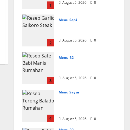
August 5, 2026
0
1
Menu Sapi
Resep Garlic Saikoro
Steak Empuk dan Juicy
August 5, 2026
0
2
Menu B2
Resep Sate Babi Manis
Rumahan Empuk
August 5, 2026
0
3
Menu Sayur
Resep Terong Balado
Rumahan Pedas dan
Gurih
4
August 5, 2026
0
Menu B2