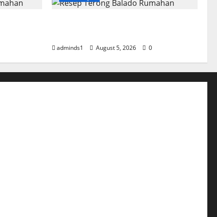
 Rumahan
Resep Terong Balado Rumahan
Pedas dan Gurih
adminds1
August 5, 2026
0
l Samyang Pedas nya Bikin Ketagihan Lidah
atsu Saus Curry Yang Sempurna dari Jepang
 Jamur Hidangan yang Mudah Dibuat
eef Salad yang Menggugah Selera