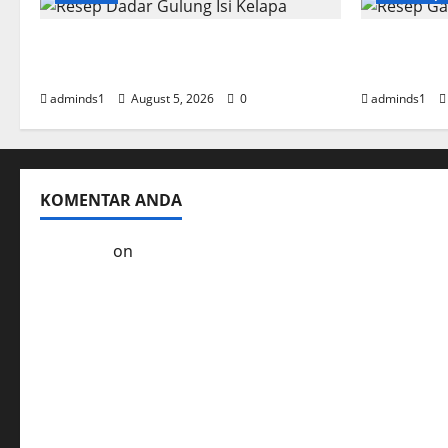
Resep Dadar Gulung Isi Kelapa
Resep Gar
Lembut
Empuk da
adminds1
August 5, 2026
0
adminds1
KOMENTAR ANDA
Kol3ktor
on
Resep Masak Ayam Gohyong Idaman 
Ayam Goreng Serundeng Kelezatan Tradisional Er
Soto Ayam Khas Betawi Cita Rasa Autentik yang T
Resep Masak Empal Goreng Asli Indonesia yang Le
Kelezatan Sapi Saus Jamur Hidangan yang Mudah 