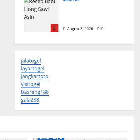
Resep Babi Hong Sawi
Asin, Empuk dan
Bumbu Meresap
5
August 3, 2026
0
jalatogel
layartogel
jangkartoto
visitogel
basreng188
gala288
Menu Sayur