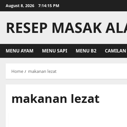
Skip
August 8, 2026
7:14:15 PM
to
content
RESEP MASAK A
MENU AYAM
MENU SAPI
MENU B2
CAMILAN
Home
makanan lezat
makanan lezat