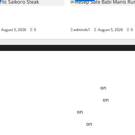
lic Saikoro Steak
Resep Sate Babi Manis
n Juicy
Empuk
August 5, 2026
0
adminds1
August 5, 2026
0
Anak-Anak
a Tempo Dulu - Resep Masak ala Rumahan
on
Ayam Samba
ak Terlupakan - Resep Masak ala Rumahan
on
Chicken K
zat - Resep Masak ala Rumahan
on
Kelezatan Sapi Saus
Dibuat - Resep Masak ala Rumahan
on
Segarnya Thai B