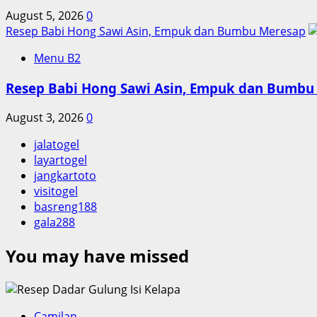
August 5, 2026
0
Resep Babi Hong Sawi Asin, Empuk dan Bumbu Meresap
Menu B2
Resep Babi Hong Sawi Asin, Empuk dan Bumbu
August 3, 2026
0
jalatogel
layartogel
jangkartoto
visitogel
basreng188
gala288
You may have missed
Camilan