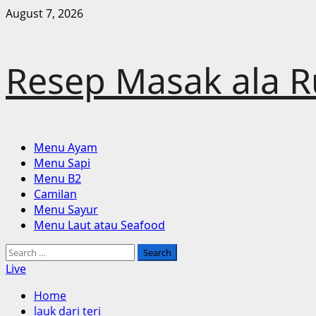
Skip
August 7, 2026
to
content
Resep Masak ala 
Primary
Menu Ayam
Menu
Menu Sapi
Menu B2
Camilan
Menu Sayur
Menu Laut atau Seafood
Search
for:
Live
Home
lauk dari teri