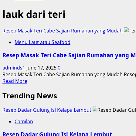
lauk dari teri
Resep Masak Teri Cabe Sajian Rumahan yang Mudah
Menu Laut atau Seafood
Resep Masak Teri Cabe Sajian Rumahan yang 
adminds1
June 17, 2025
0
Resep Masak Teri Cabe Sajian Rumahan yang Mudah Resep
Read
Read More
more
Trending News
about
Resep
Masak
Resep Dadar Gulung Isi Kelapa Lembut
Teri
Cabe
Camilan
Sajian
Resep Dadar Gulung Isi Kelapa Lembut
Rumahan