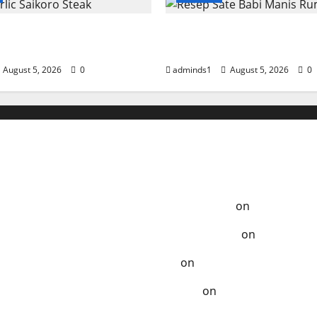
lic Saikoro Steak
Resep Sate Babi Manis
n Juicy
Empuk
August 5, 2026
0
adminds1
August 5, 2026
0
Anak-Anak
a Tempo Dulu - Resep Masak ala Rumahan
on
Ayam Samba
ak Terlupakan - Resep Masak ala Rumahan
on
Chicken K
zat - Resep Masak ala Rumahan
on
Kelezatan Sapi Saus
Dibuat - Resep Masak ala Rumahan
on
Segarnya Thai B