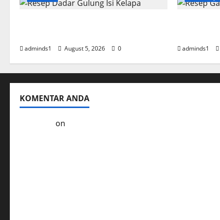
Resep Dadar Gulung Isi Kelapa
Resep Gar
Lembut
Empuk da
adminds1
August 5, 2026
0
adminds1
KOMENTAR ANDA
Kol3ktor
on
Resep Masak Ayam Gohyong Idaman 
Ayam Goreng Serundeng Kelezatan Tradisional Er
Soto Ayam Khas Betawi Cita Rasa Autentik yang T
Resep Masak Empal Goreng Asli Indonesia yang Le
Kelezatan Sapi Saus Jamur Hidangan yang Mudah 