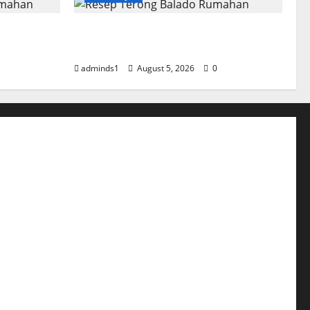
 Rumahan
Resep Terong Balado Rumahan
Pedas dan Gurih
adminds1
August 5, 2026
0
l Samyang Pedas nya Bikin Ketagihan Lidah
atsu Saus Curry Yang Sempurna dari Jepang
 Jamur Hidangan yang Mudah Dibuat
eef Salad yang Menggugah Selera