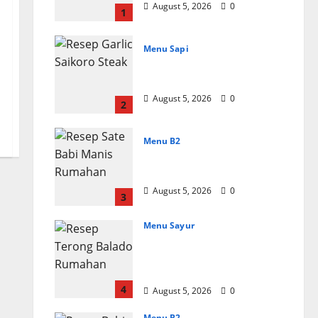
August 5, 2026
0
1
Menu Sapi
Resep Garlic Saikoro
Steak Empuk dan Juicy
August 5, 2026
0
2
Menu B2
Resep Sate Babi Manis
Rumahan Empuk
August 5, 2026
0
3
Menu Sayur
Resep Terong Balado
Rumahan Pedas dan
Gurih
4
August 5, 2026
0
Menu B2