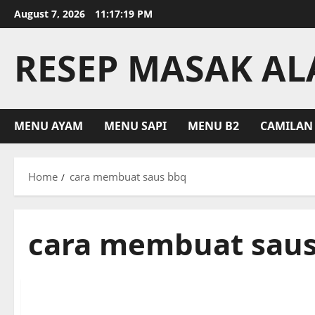
Skip
August 7, 2026
11:17:20 PM
to
content
RESEP MASAK A
MENU AYAM
MENU SAPI
MENU B2
CAMILAN
Home
cara membuat saus bbq
cara membuat saus