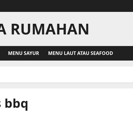
LA RUMAHAN
MENU SAYUR
MENU LAUT ATAU SEAFOOD
 bbq
Cara Memasak Daging Sapi BBQ dan