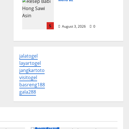
Resep Babi Hong Sawi
Asin, Empuk dan
Bumbu Meresap
5
August 3, 2026
0
jalatogel
layartogel
jangkartoto
visitogel
basreng188
gala288
Menu Sayur