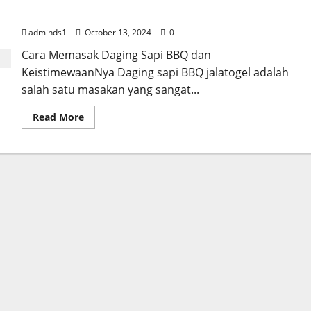
KeistimewaanNya
adminds1
October 13, 2024
0
Cara Memasak Daging Sapi BBQ dan
KeistimewaanNya Daging sapi BBQ jalatogel adalah
salah satu masakan yang sangat...
Read
Read More
more
about
Cara
Memasak
Daging
Sapi
BBQ
dan
KeistimewaanNya