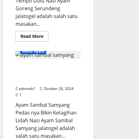
Tempo Dulu Nasi Ayam
Goreng Serundeng
jalatogel adalah salah satu
masakan...
Read
Read More
more
about
Ayam
Menu Ayam
Goreng
Serundeng
Kelezatan
Tradisional
Ayam Sambal Samyang
Era
Pedas nya Bikin
Tempo
Dulu
Ketagihan Lidah
adminds1
October 26, 2024
1
Ayam Sambal Samyang
Pedas nya Bikin Ketagihan
Lidah Nasi Ayam Sambal
Samyang jalatogel adalah
salah satu masakan...