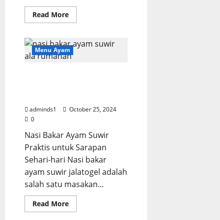
Read
Read More
more
about
Ayam
Sambal
Samyang
Menu Ayam
Pedas
nya
Bikin
Nasi Bakar Ayam Suwir
Ketagihan
Lidah
Praktis untuk Sarapan
Sehari-hari
adminds1
October 25, 2024
0
Nasi Bakar Ayam Suwir
Praktis untuk Sarapan
Sehari-hari Nasi bakar
ayam suwir jalatogel adalah
salah satu masakan...
Read
Read More
more
about