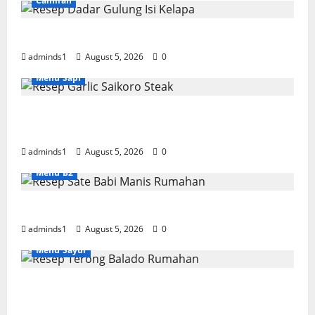
Camilan
Resep Dadar Gulung Isi Kelapa Lembut
adminds1
August 5, 2026
0
Menu Sapi
Resep Garlic Saikoro Steak Empuk dan
Juicy
adminds1
August 5, 2026
0
Menu B2
Resep Sate Babi Manis Rumahan Empuk
adminds1
August 5, 2026
0
Menu Sayur
Resep Terong Balado Rumahan Pedas dan
Gurih