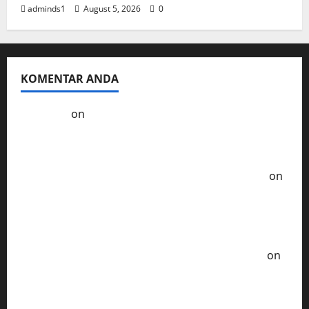
adminds1
August 5, 2026
0
KOMENTAR ANDA
Kol3ktor
on
Resep Masak Ayam Gohyong
Idaman Anak-Anak
Ayam Goreng Serundeng Kelezatan Tradisional
Era Tempo Dulu - Resep Masak ala Rumahan
on
Ayam Sambal Samyang Pedas nya Bikin
Ketagihan Lidah
Soto Ayam Khas Betawi Cita Rasa Autentik yang
Tak Terlupakan - Resep Masak ala Rumahan
on
Chicken Katsu Saus Curry Yang Sempurna dari
Jepang