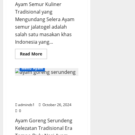
r
Ayam Semur Kuliner
e
Tradisional yang
s
Mengundang Selera Ayam
a
semur jalatogel adalah
p
salah satu masakan khas
Indonesia yang...
August
3,
Read
Read More
2026
more
about
0
Ayam
Menu Ayam
Semur
Kuliner
Khas
Tradisional
Ayam Goreng Serundeng
yang
Kelezatan Tradisional Era
Mengundang
Selera
Tempo Dulu
adminds1
October 26, 2024
0
Ayam Goreng Serundeng
Kelezatan Tradisional Era