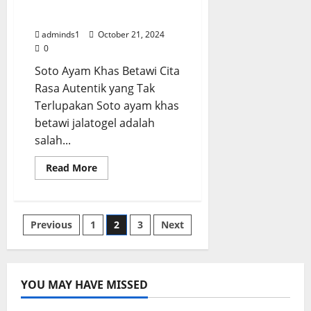
Cita Rasa Autentik yang
Sumatera
Utara
Tak Terlupakan
adminds1
October 21, 2024
0
Soto Ayam Khas Betawi Cita
Rasa Autentik yang Tak
Terlupakan Soto ayam khas
betawi jalatogel adalah
salah...
Read
Read More
more
about
Soto
Ayam
Khas
Posts
Previous
1
2
3
Next
Betawi
Cita
Rasa
pagination
Autentik
yang
Tak
YOU MAY HAVE MISSED
Terlupakan