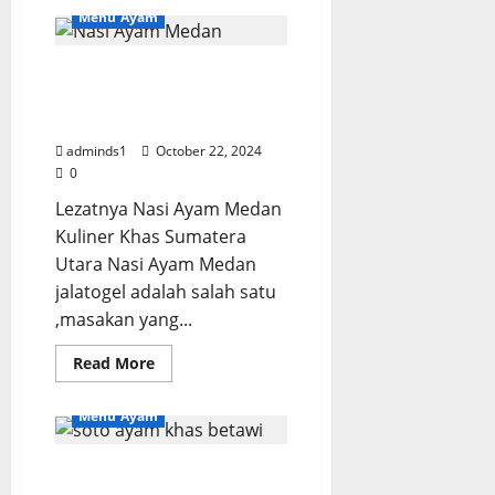
Nasi
Menu Ayam
Bakar
Ayam
Suwir
Praktis
Lezatnya Nasi Ayam
untuk
Medan Kuliner Khas
Sarapan
Sehari-
Sumatera Utara
hari
adminds1
October 22, 2024
0
Lezatnya Nasi Ayam Medan
Kuliner Khas Sumatera
Utara Nasi Ayam Medan
jalatogel adalah salah satu
,masakan yang...
Read
Read More
more
about
Lezatnya
Menu Ayam
Nasi
Ayam
Medan
Kuliner
Soto Ayam Khas Betawi
Khas